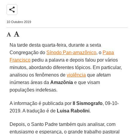
share
10 Outubro 2019
Na tarde desta quarta-feira, durante a sexta
Congregação do
Sínodo Pan-amazônico
, o
Papa
Francisco
pediu a palavra e depois falou por vários
minutos, abordando diferentes tópicos. Em particular,
analisou os fenômenos de
violência
que afetam
inúmeras áreas da
Amazônia
e que visam
populações indefesas.
A informação é publicada por
Il Sismografo
, 09-10-
2019. A tradução é de
Luisa Rabolini
.
Depois, o Santo Padre também quis analisar, com
entusiasmo e esperança, o grande trabalho pastoral