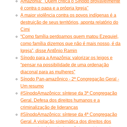
Amazônia: ''Quem critica o Sínodo provavelmente
é contra o papa e a própria Igreja''
A maior violência contra os povos indígenas é a
destruição de seus territórios, aponta relatório do
Cimi
“Como família perdoamos quem matou Ezequiel,
como família dizemos que não é mais nosso, é da
Igreja”, disse Antônio Ramin
Sínodo para a Amazônia: valorizar os leigos e
“pensar na possibilidade de uma ordenação
diaconal para as mulheres”
Sínodo Pan-amazônico - 2ª Congregação Geral -
Um resumo
#SínodoAmazônico: síntese da 3ª Congregação
Geral. Defesa dos direitos humanos e a
criminalização de lideranças
#SínodoAmazônico: síntese da 4ª Congregação
Geral. A violação sistemática dos direitos dos