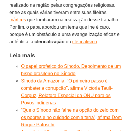
realizado na região pelas congregações religiosas,
entre as quais várias tiveram entre suas fileiras
mártires
que tombaram na realização desse trabalho.
Por fim, o papa abordou um tema que lhe é caro,
porque é um obstáculo a uma evangelização eficaz e
autêntica: a
clericalização
ou
clericalismo
.
Leia mais
O papel profético do Sínodo. Depoimento de um
bispo brasileiro no Sínodo
Sínodo da Amazônia. "O primeiro passo é
combater a corrupção", afirma Victoria Tauli-
Corpuz, Relatora Especial da ONU para os
Povos Indígenas
“Que o Sínodo não falhe na opção do zelo com
os pobres e no cuidado com a terra”, afirma Dom
Roque Paloschi