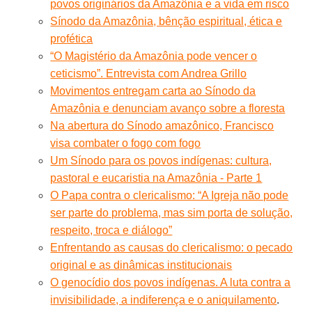
povos originários da Amazônia e a vida em risco
Sínodo da Amazônia, bênção espiritual, ética e
profética
“O Magistério da Amazônia pode vencer o
ceticismo”. Entrevista com Andrea Grillo
Movimentos entregam carta ao Sínodo da
Amazônia e denunciam avanço sobre a floresta
Na abertura do Sínodo amazônico, Francisco
visa combater o fogo com fogo
Um Sínodo para os povos indígenas: cultura,
pastoral e eucaristia na Amazônia - Parte 1
O Papa contra o clericalismo: “A Igreja não pode
ser parte do problema, mas sim porta de solução,
respeito, troca e diálogo”
Enfrentando as causas do clericalismo: o pecado
original e as dinâmicas institucionais
O genocídio dos povos indígenas. A luta contra a
invisibilidade, a indiferença e o aniquilamento
.