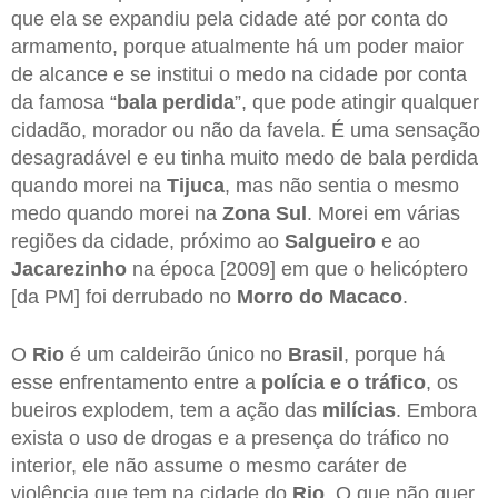
que ela se expandiu pela cidade até por conta do
armamento, porque atualmente há um poder maior
de alcance e se institui o medo na cidade por conta
da famosa “
bala perdida
”, que pode atingir qualquer
cidadão, morador ou não da favela. É uma sensação
desagradável e eu tinha muito medo de bala perdida
quando morei na
Tijuca
, mas não sentia o mesmo
medo quando morei na
Zona Sul
. Morei em várias
regiões da cidade, próximo ao
Salgueiro
e ao
Jacarezinho
na época [2009] em que o helicóptero
[da PM] foi derrubado no
Morro do Macaco
.
O
Rio
é um caldeirão único no
Brasil
, porque há
esse enfrentamento entre a
polícia e o tráfico
, os
bueiros explodem, tem a ação das
milícias
. Embora
exista o uso de drogas e a presença do tráfico no
interior, ele não assume o mesmo caráter de
violência que tem na cidade do
Rio
. O que não quer