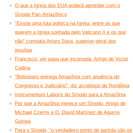
O que a Igreja dos EUA poderá aprender com o
Sínodo Pan-Amazônico
“Existe uma luta política na Igreja, entre os que
querem a Igreja sonhada pelo Vaticano II e os que
não” constata Arturo Sosa, superior-geral dos
jesuítas
Francisco, um papa que incomoda. Artigo de Victor
Codina
“Bolsonaro entrega Amazônia com anuência do
Congresso e Judiciário”, diz arcebispo de Rondônia
Instrumentum Laboris do Sínodo para a Amazôni
a
Por que a Amazônia merece um Sínodo. Artigo de
Michael Czerny e D. David Martínez de Aguirre
Guinea
Para o Sínodo, “o verdadeiro ponto de partida são os