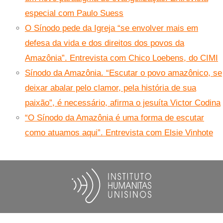
especial com Paulo Suess
O Sínodo pede da Igreja “se envolver mais em
defesa da vida e dos direitos dos povos da
Amazônia”. Entrevista com Chico Loebens, do CIMI
Sínodo da Amazônia. “Escutar o povo amazônico, se
deixar abalar pelo clamor, pela história de sua
paixão”, é necessário, afirma o jesuíta Victor Codina
“O Sínodo da Amazônia é uma forma de escutar
como atuamos aqui”. Entrevista com Elsie Vinhote