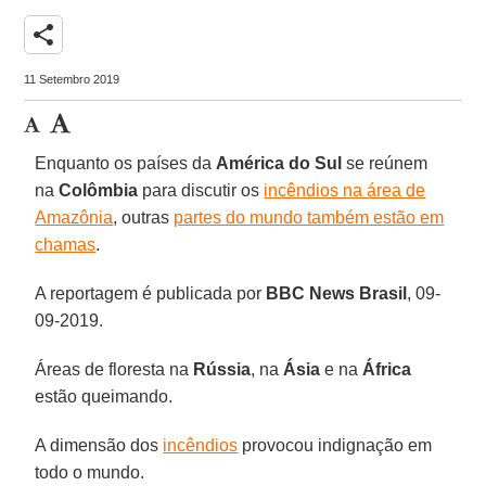
share
11 Setembro 2019
Enquanto os países da
América do Sul
se reúnem
na
Colômbia
para discutir os
incêndios na área de
Amazônia
, outras
partes do mundo também estão em
chamas
.
A reportagem é publicada por
BBC News Brasil
, 09-
09-2019.
Áreas de floresta na
Rússia
, na
Ásia
e na
África
estão queimando.
A dimensão dos
incêndios
provocou indignação em
todo o mundo.