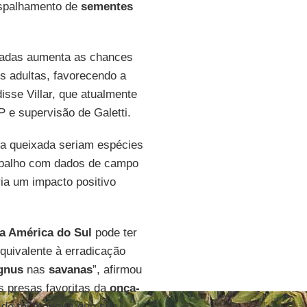
espalhamento de
sementes
ixadas aumenta as chances
s adultas, favorecendo a
sse Villar, que atualmente
 e supervisão de Galetti.
 a queixada seriam espécies
rabalho com dados de campo
ria um impacto positivo
da América do Sul
pode ter
equivalente à erradicação
gnus
nas
savanas
”, afirmou
s presas favoritas da
onça-
 de tal maneira que sua