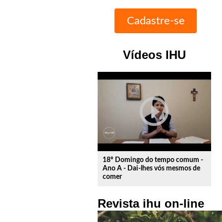
Vídeos IHU
play_circle_outline
18º Domingo do tempo comum -
Ano A - Dai-lhes vós mesmos de
comer
Revista ihu on-line