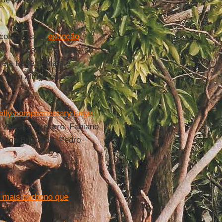
cológicas da
extinção
s tropicais. É a ponta do
eja tarde demais e
 para atingir esses
nally complementary large
, Valesca Zipparro, Fabiano
drigo Brocardo, Pedro
 mais carbono que