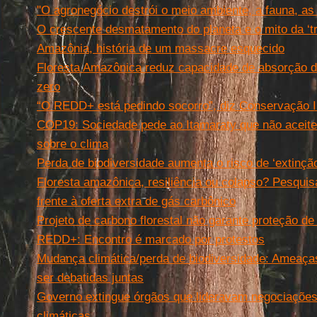
"O agronegócio destrói o meio ambiente, a fauna, a
O crescente desmatamento do planeta e o mito da ‘tra
Amazônia, história de um massacre esquecido
Floresta Amazônica reduz capacidade de absorção 
zero
“O REDD+ está pedindo socorro”, diz Conservação I
COP19: Sociedade pede ao Itamaraty que não acei
sobre o clima
Perda de biodiversidade aumenta o risco de ‘extinçã
Floresta amazônica, resiliência ou colapso? Pesquis
frente à oferta extra de gás carbônico
Projeto de carbono florestal não garante proteção de
REDD+: Encontro é marcado por protestos
Mudança climática/perda de biodiversidade: Ameaça
ser debatidas juntas
Governo extingue órgãos que lideravam negociações
climáticas