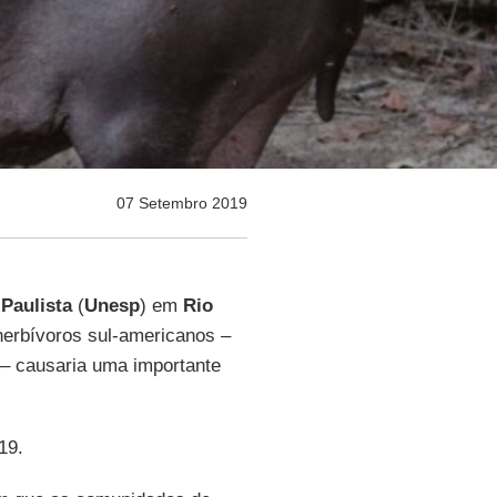
07 Setembro 2019
Paulista
(
Unesp
) em
Rio
herbívoros sul-americanos –
 – causaria uma importante
19.