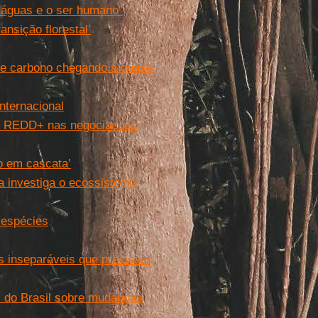
s águas e o ser humano"
nsição florestal’
de carbono chegando a quase
nternacional
te REDD+ nas negociações
o em cascata’
a investiga o ecossistema
 espécies
s inseparáveis que precisam
 do Brasil sobre mudanças