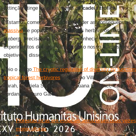
extinção atinge todos os níveis da
cadeia trófica
.
“Estamos começando a compreender as consequências e
massiva
de populações de grandes herbívoros das floresta
iceberg
. Precisamos gerar esse conhecimento antes que s
experimentos de longa data, como o nosso, são essenciais
objetivos”, disse Villar.
Leio o artigo
The cryptic regulation of diversity by functio
tropical forest herbivores
, de Nacho Villar, Tadeu Siqueira
Farah, Gabriela Schmaedecke, Luana Hortenci, Carlos Ro
Jordano e Mauro Galett.
Leia mais
Florestas ricas em espécies armazenam duas vezes
monoculturas