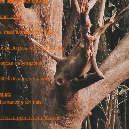
 de armazenamento de
obre clima
al mais lucrativo do mundo
 o rápido desaparecimento dos
de onças na Amazônia
 30% dos que restavam
estudo
 humanos e animais
s foram extintos em 44 anos