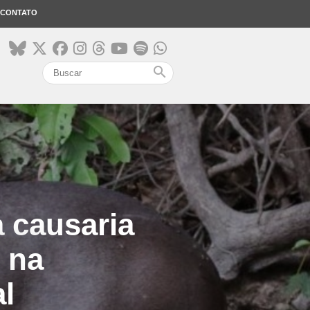
CONTATO
search
a causaria
 na
al