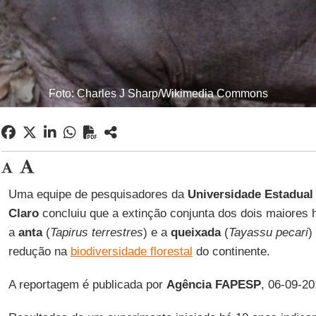
Foto: Charles J Sharp/Wikimedia Commons
Uma equipe de pesquisadores da
Universidade Estadual 
Claro
concluiu que a extinção conjunta dos dois maiores 
a
anta
(
Tapirus terrestres
) e a
queixada
(
Tayassu pecari
)
redução na
biodiversidade florestal
do continente.
A reportagem é publicada por
Agência FAPESP
, 06-09-20