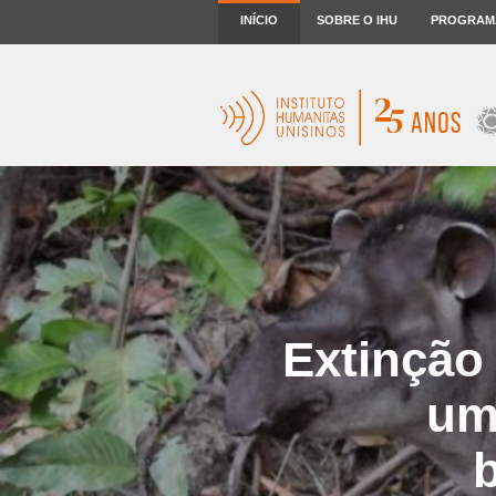
INÍCIO
SOBRE O IHU
PROGRAM
Extinção 
um
b