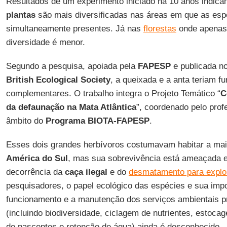
Resultados de um experimento iniciado há 10 anos indic
plantas
são mais diversificadas nas áreas em que as esp
simultaneamente presentes. Já nas
florestas
onde apena
diversidade é menor.
Segundo a pesquisa, apoiada pela
FAPESP
e publicada n
British Ecological Society
, a queixada e a anta teriam f
complementares. O trabalho integra o Projeto Temático “
C
da defaunação na Mata Atlântica
”, coordenado pelo pro
âmbito do
Programa BIOTA-FAPESP
.
Esses dois grandes herbívoros costumavam habitar a mai
América do Sul
, mas sua sobrevivência está ameaçada 
decorrência da
caça ilegal
e do
desmatamento para explo
pesquisadores, o papel ecológico das espécies e sua impo
funcionamento e a manutenção dos serviços ambientais p
(incluindo biodiversidade, ciclagem de nutrientes, estoc
de nascentes e retenção de água) ainda é desconhecido.