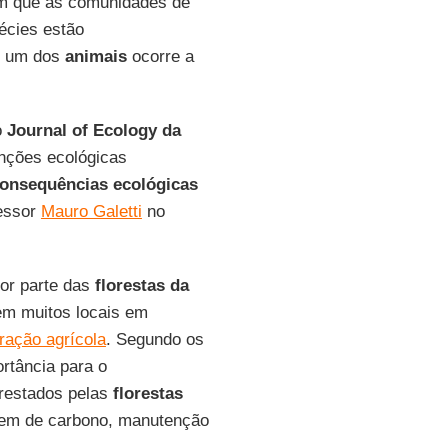
am que as comunidades de
écies estão
s um dos
animais
ocorre a
o
Journal of Ecology da
unções ecológicas
onsequências ecológicas
fessor
Mauro Galetti
no
or parte das
florestas da
em muitos locais em
ração agrícola
. Segundo os
rtância para o
restados pelas
florestas
agem de carbono, manutenção