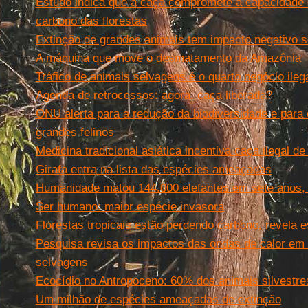
Estudo indica que a caça compromete a capacidade
carbono das florestas
Extinção de grandes animais tem impacto negativo s
A máquina que move o desmatamento da Amazônia
Tráfico de animais selvagens é o quarto negócio ileg
Agenda de retrocessos: agora, caça liberada?
ONU alerta para a redução da biodiversidade e para
grandes felinos
Medicina tradicional asiática incentiva caça ilegal 
Girafa entra na lista das espécies ameaçadas
Humanidade matou 144.000 elefantes em sete anos,
Ser humano: maior espécie invasora
Florestas tropicais estão perdendo carbono, revela 
Pesquisa revisa os impactos das ondas de calor em
selvagens
Ecocídio no Antropoceno: 60% dos animais silvestre
Um milhão de espécies ameaçadas de extinção