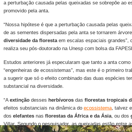
a perturbação causada pelas queixadas se sobrepõe ao 
promovido pela anta.
“Nossa hipótese é que a perturbação causada pelas que
de as sementes dispersadas pela anta se tornarem árvore
diversidade da floresta
em escalas espaciais grandes”, di
realiza seu pós-doutorado na Unesp com bolsa da FAPESP
Estudos anteriores já especularam que tanto a anta como
“engenheiras de ecossistemas”, mas este é o primeiro t
a sugerir que só o efeito combinado das duas espécies te
substancial na diversidade.
“A
extinção
desses
herbívoros
das
florestas tropicais 
efeitos substanciais na dinâmica do
ecossistema
, talvez 
dos
elefantes
nas
florestas da África e da Ásia
, ou dos
Villar. Segundo o pesquisador, as queixadas estão entre a
pintada
, predador de topo nas
florestas sul-americanas
,