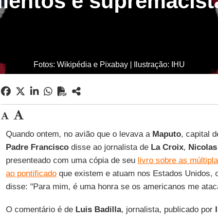
lentos e supremacista
Fotos: Wikipédia e Pixabay | Ilustração: IHU
Quando ontem, no avião que o levava a
Maputo
, capital 
Padre Francisco
disse ao jornalista de
La Croix
,
Nicolas
presenteado com uma cópia de seu
livro sobre as múltipl
ao pontificado
que existem e atuam nos Estados Unidos,
disse: "Para mim, é uma honra se os americanos me ataca
O comentário é de
Luis Badilla
, jornalista, publicado por