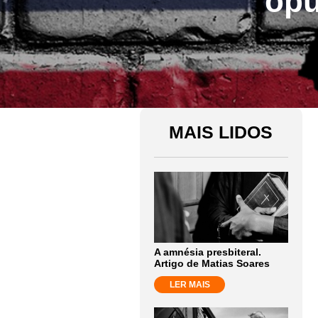
opu
MAIS LIDOS
A amnésia presbiteral.
Artigo de Matias Soares
LER MAIS