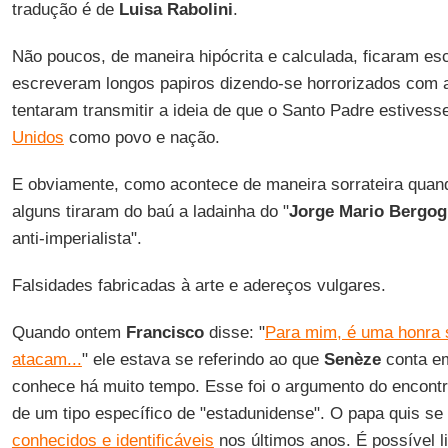
tradução é de
Luisa Rabolini
.
Não poucos, de maneira hipócrita e calculada, ficaram es
escreveram longos papiros dizendo-se horrorizados com 
tentaram transmitir a ideia de que o Santo Padre estives
Unidos
como povo e nação.
E obviamente, como acontece de maneira sorrateira quand
alguns tiraram do baú a ladainha do "
Jorge Mario Bergog
anti-imperialista".
Falsidades fabricadas à arte e adereços vulgares.
Quando ontem
Francisco
disse: "
Para mim, é uma honra 
atacam...
" ele estava se referindo ao que
Senèze
conta em
conhece há muito tempo. Esse foi o argumento do encontr
de um tipo específico de "estadunidense". O papa quis se 
conhecidos e identificáveis
nos últimos anos. É possível 