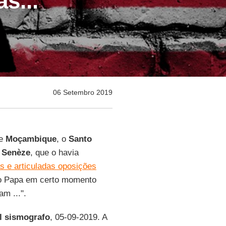
s...
06 Setembro 2019
de
Moçambique
, o
Santo
 Senèze
, que o havia
as e articuladas oposições
 o Papa em certo momento
m ...".
Il sismografo
, 05-09-2019. A