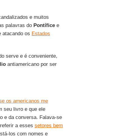
candalizados e muitos
as palavras do
Pontífice
e
se atacando os
Estados
o serve e é conveniente,
lio
antiamericano por ser
se os americanos me
 seu livro e que ele
o e da conversa. Falava-se
referir a esses
setores bem
listá-los com nomes e