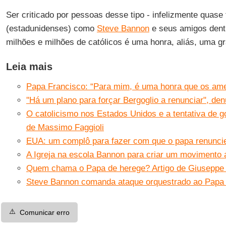
Ser criticado por pessoas desse tipo - infelizmente quas
(estadunidenses) como
Steve Bannon
e seus amigos dentro
milhões e milhões de católicos é uma honra, aliás, uma g
Leia mais
Papa Francisco: “Para mim, é uma honra que os am
''Há um plano para forçar Bergoglio a renunciar", de
O catolicismo nos Estados Unidos e a tentativa de go
de Massimo Faggioli
EUA: um complô para fazer com que o papa renunci
A Igreja na escola Bannon para criar um movimento 
Quem chama o Papa de herege? Artigo de Giuseppe 
Steve Bannon comanda ataque orquestrado ao Papa 
⚠️
Comunicar erro