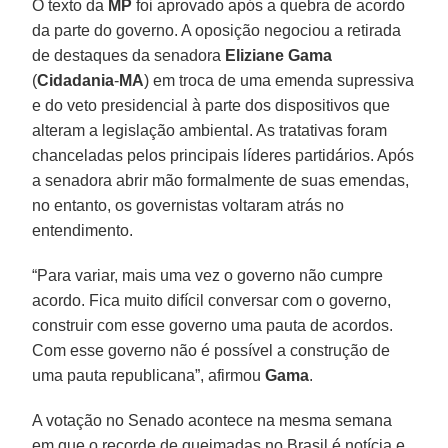
O texto da
MP
foi aprovado após a quebra de acordo
da parte do governo. A oposição negociou a retirada
de destaques da senadora
Eliziane
Gama
(
Cidadania
-
MA
) em troca de uma emenda supressiva
e do veto presidencial à parte dos dispositivos que
alteram a legislação ambiental. As tratativas foram
chanceladas pelos principais líderes partidários. Após
a senadora abrir mão formalmente de suas emendas,
no entanto, os governistas voltaram atrás no
entendimento.
“Para variar, mais uma vez o governo não cumpre
acordo. Fica muito difícil conversar com o governo,
construir com esse governo uma pauta de acordos.
Com esse governo não é possível a construção de
uma pauta republicana”, afirmou
Gama
.
A votação no Senado acontece na mesma semana
em que o recorde de queimadas no Brasil é notícia e