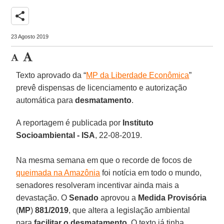
share
23 Agosto 2019
Texto aprovado da “
MP da Liberdade Econômica
”
prevê dispensas de licenciamento e autorização
automática para
desmatamento
.
A reportagem é publicada por
Instituto
Socioambiental - ISA
, 22-08-2019.
Na mesma semana em que o recorde de focos de
queimada na Amazônia
foi notícia em todo o mundo,
senadores resolveram incentivar ainda mais a
devastação. O
Senado
aprovou a
Medida Provisória
(
MP
)
881/2019
, que altera a legislação ambiental
para
facilitar
o
desmatamento.
O texto já tinha