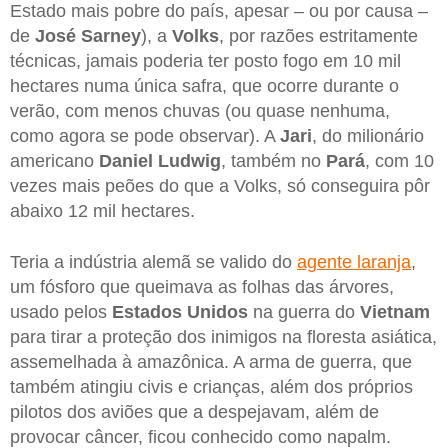
Estado mais pobre do país, apesar – ou por causa –
de
José Sarney
), a
Volks
, por razões estritamente
técnicas, jamais poderia ter posto fogo em 10 mil
hectares numa única safra, que ocorre durante o
verão, com menos chuvas (ou quase nenhuma,
como agora se pode observar). A
Jari
, do milionário
americano
Daniel Ludwig
, também no
Pará
, com 10
vezes mais peões do que a Volks, só conseguira pôr
abaixo 12 mil hectares.
Teria a indústria alemã se valido do
agente laranja
,
um fósforo que queimava as folhas das árvores,
usado pelos
Estados Unidos
na guerra do
Vietnam
para tirar a proteção dos inimigos na floresta asiática,
assemelhada à amazônica. A arma de guerra, que
também atingiu civis e crianças, além dos próprios
pilotos dos aviões que a despejavam, além de
provocar câncer, ficou conhecido como napalm.