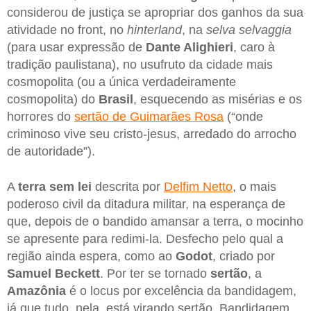
considerou de justiça se apropriar dos ganhos da sua
atividade no front, no
hinterland
, na
selva selvaggia
(para usar expressão de
Dante Alighieri
, caro à
tradição paulistana), no usufruto da cidade mais
cosmopolita (ou a única verdadeiramente
cosmopolita) do
Brasil
, esquecendo as misérias e os
horrores do
sertão de Guimarães Rosa
(“onde
criminoso vive seu cristo-jesus, arredado do arrocho
de autoridade”).
A
terra sem lei
descrita por
Delfim Netto
, o mais
poderoso civil da ditadura militar, na esperança de
que, depois de o bandido amansar a terra, o mocinho
se apresente para redimi-la. Desfecho pelo qual a
região ainda espera, como ao
Godot
, criado por
Samuel Beckett
. Por ter se tornado
sertão
, a
Amazônia
é o locus por excelência da bandidagem,
já que tudo, nela, está virando sertão. Bandidagem