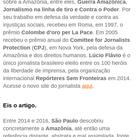
sobre a Amazônia, entre eles,
Guerra Amazônica
,
Jornalismo na linha de tiro e Contra o Poder
. Por
seu trabalho em defesa da verdade e contra as
injustiças sociais, recebeu em Roma, em 1997, o
prêmio
Colombe d’oro per La Pace
. Em 2005
recebeu o prêmio anual do
Comittee for Jornalists
Protection
(
CPJ
), em Nova York, pela defesa da
Amazônia e dos direitos humanos.
Lúcio Flávio
é o
único jornalista brasileiro eleito entre os 100 heróis
da liberdade de imprensa, pela organização
internacional
Repórteres Sem Fronteiras
em 2014.
Acesse o novo site do jornalista
aqui
.
Eis o artigo.
Entre 2014 e 2016,
São Paulo
descobriu
concretamente a
Amazônia
, até então uma
referência distante, abstrata e mal assimilada, fonte