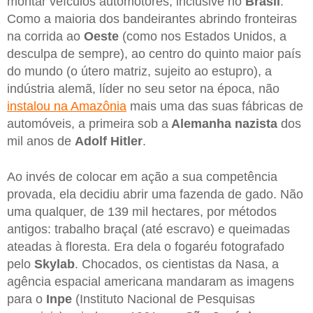
montar veículos automotores, inclusive no
Brasil
.
Como a maioria dos bandeirantes abrindo fronteiras
na corrida ao
Oeste
(como nos Estados Unidos, a
desculpa de sempre), ao centro do quinto maior país
do mundo (o útero matriz, sujeito ao estupro), a
indústria alemã, líder no seu setor na época, não
instalou na Amazônia
mais uma das suas fábricas de
automóveis, a primeira sob a
Alemanha nazista
dos
mil anos de
Adolf Hitler
.
Ao invés de colocar em ação a sua competência
provada, ela decidiu abrir uma fazenda de gado. Não
uma qualquer, de 139 mil hectares, por métodos
antigos: trabalho braçal (até escravo) e queimadas
ateadas à floresta. Era dela o fogaréu fotografado
pelo
Skylab
. Chocados, os cientistas da Nasa, a
agência espacial americana mandaram as imagens
para o
Inpe
(Instituto Nacional de Pesquisas