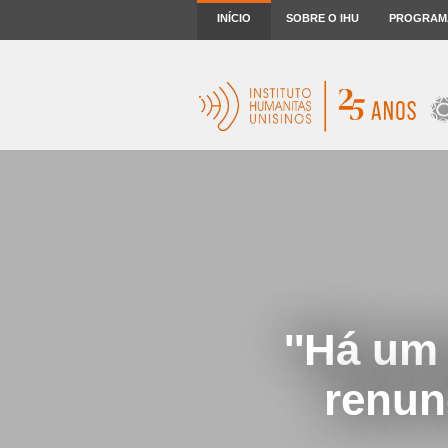
INÍCIO
SOBRE O IHU
PROGRAM
''Há um
renun