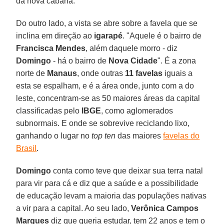
da nova cabana.
Do outro lado, a vista se abre sobre a favela que se
inclina em direção ao
igarapé
. "Aquele é o bairro de
Francisca Mendes
, além daquele morro - diz
Domingo
- há o bairro de
Nova Cidade
". É a zona
norte de
Manaus
, onde outras
11 favelas
iguais a
esta se espalham, e é a área onde, junto com a do
leste, concentram-se as 50 maiores áreas da capital
classificadas pelo
IBGE
, como aglomerados
subnormais. E onde se sobrevive reciclando lixo,
ganhando o lugar no
top ten
das maiores
favelas do
Brasil
.
Domingo
conta como teve que deixar sua terra natal
para vir para cá e diz que a saúde e a possibilidade
de educação levam a maioria das populações nativas
a vir para a capital. Ao seu lado,
Verônica Campos
Margues
diz que queria estudar, tem 22 anos e tem o