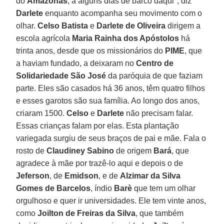
do
Amazonas
, a alguns dias de barco daqui", diz
Darlete
enquanto acompanha seu movimento com o
olhar.
Celso Batista
e
Darlete de Oliveira
dirigem a
escola agrícola
Maria Rainha dos Apóstolos
há
trinta anos, desde que os missionários do
PIME
, que
a haviam fundado, a deixaram no
Centro de
Solidariedade São José
da paróquia de que faziam
parte. Eles são casados ​​há 36 anos, têm quatro filhos
e esses garotos são sua família. Ao longo dos anos,
criaram 1500.
Celso
e
Darlete
não precisam falar.
Essas crianças falam por elas. Esta plantação
variegada surgiu de seus braços de pai e mãe. Fala o
rosto de
Claudiney Sabino
de origem
Bará
, que
agradece à mãe por trazê-lo aqui e depois o de
Jeferson
, de
Emidson
, e de
Alzimar da Silva
Gomes de Barcelos
, índio
Barè
que tem um olhar
orgulhoso e quer ir universidades. Ele tem vinte anos,
como
Joilton de Freiras da Silva
, que também