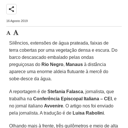
share
16 Agosto 2019
Silêncios, extensões de água prateada, faixas de
terra cobertas por uma vegetação densa e escura. Do
barco descascado embalado pelas ondas
preguiçosas do
Rio Negro
,
Manaus
à distância
aparece uma enorme aldeia flutuante à mercê do
sobe-desce da água.
A reportagem é de
Stefania Falasca
, jornalista, que
trabalha na
Conferência Episcopal Italiana – CEI
, e
no jornal italiano
Avvenire
. O artigo nos foi enviado
pela jornalista. A tradução é de
Luisa Rabolini
.
Olhando mais à frente, três quilômetros e meio de alta