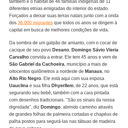
também é o habitat de 46 famílias indígenas de 11
diferentes etnias emigradas do interior do estado.
Forçados a deixar suas terras natais junto com a onda
dos
36.000 migrantes
que todos os anos se dirigem à
capital em busca de melhores condições de vida.
Da sombra de um galpão de amianto, com o cocar de
cacique de seu povo
Desano
,
Domingo Sávio Vieria
Carvalho
convida a entrar. Ele tem 45 anos e vem de
São Gabriel da Cachoeira
, município a mais de
oitocentos quilômetros a nordeste de
Manaus
, no
Alto Rio Negro
. Ele está aqui com sua esposa
Uauclina
e sua filha
Dhyerllem
, de 22 anos, que está
segurando seu bebê, também com a cara pintada
com desenhos tradicionais. "São os sinais da nossa
dignidade", diz
Domingo
, abrindo caminho através
de grandes folhas de palmeira cortadas e chapéus de
palha postos para segurá-las nas tábuas de madeira