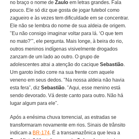
no braço o nome de
Zaulo
em letras grandes. Fala
pouco. Ele só diz que gosta de jogar futebol como
zagueiro e às vezes tem dificuldade em se concentrar.
Ele não se lembra do nome de sua aldeia de origem.
"Eu não consigo imaginar voltar para lá. ‘O que tem
no mato?’", ele pergunta. Mais longe, à beira do rio,
outros meninos indígenas visivelmente drogados
zanzam de um lado ao outro. O grupo de
adolescentes atrai a atenção do cacique
Sebastião
.
Um garoto índio corre na sua frente com aquele
veneno em seus dedos. "Na nossa aldeia não havia
esta fera", diz
Sebastião
. "Aqui, esse menino está
sendo devorado. Vá deste canto para outro. Não há
lugar algum para ele".
Após a enésima chuva torrencial, as estradas se
transformaram novamente em rios. Sinais de trânsito
indicam a
BR-174
. É a transamazônica que leva a