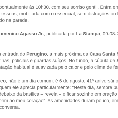
pontualmente às 10h30, com seu sorriso gentil. Entra 
pessoas, mobiliada com o essencial, sem distrações ou
do na parede.
omenico Agasso Jr.
, publicada por
La Stampa
, 09-08-
.
a entrada do
Perugino
, a mais próxima da
Casa Santa 
inas, policiais e guardas suíços. No fundo, a cúpula de
tação habitual é suavizada pelo calor e pelo clima de fér
sco
, não é um dia comum: é 6 de agosto, 41º aniversári
a quem ele aprecia particularmente: “Neste dia, sempre
debaixo da basílica – revela – e ficar sozinho em oração 
z bem ao meu coração”. As amenidades duram pouco, em
conversa.