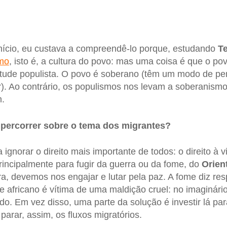
nício, eu custava a compreendê-lo porque, estudando
T
mo
, isto é, a cultura do povo: mas uma coisa é que o po
itude populista. O povo é soberano (têm um modo de pe
ar). Ao contrário, os populismos nos levam a soberanismo
m.
 percorrer sobre o tema dos migrantes?
ignorar o direito mais importante de todos: o direito à v
ncipalmente para fugir da guerra ou da fome, do
Orien
ra, devemos nos engajar e lutar pela paz. A fome diz res
e africano é vítima de uma maldição cruel: no imaginário
o. Em vez disso, uma parte da solução é investir lá par
arar, assim, os fluxos migratórios.