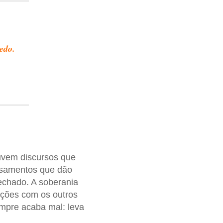
edo.
uvem discursos que
ensamentos que dão
echado. A soberania
ações com os outros
mpre acaba mal: leva