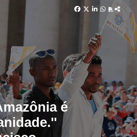
Amazônia é
nidade.''