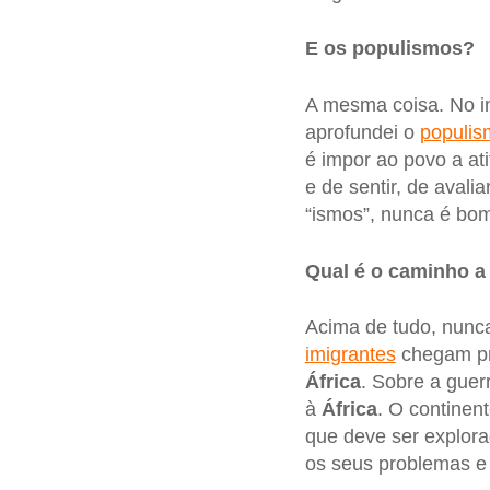
E os populismos?
A mesma coisa. No i
aprofundei o
populis
é impor ao povo a at
e de sentir, de avali
“ismos”, nunca é bo
Qual é o caminho a
Acima de tudo, nunca 
imigrantes
chegam pri
África
. Sobre a guer
à
África
. O continent
que deve ser explorad
os seus problemas e p