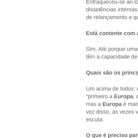
Enfraqueceu-se ao l
dissidências interna
de relançamento e qu
Está contente com
Sim. Até porque uma 
têm a capacidade de j
Quais são os princi
Um acima de todos: o
“primeiro a
Europa
,
mas a
Europa
é mais
vez disso, às vezes
escuta.
O que é preciso par