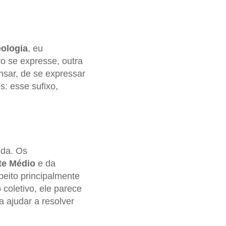
eologia
, eu
vo se expresse, outra
nsar, de se expressar
s: esse sufixo,
ida. Os
te Médio
e da
peito principalmente
 coletivo, ele parece
a ajudar a resolver