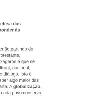
defesa das
ponder às
enão partindo do
otestante,
 exageros é que se
tural, nacional,
o diálogo. Isto é
ceber algo maior das
arte. A
globalização
,
 cada povo conserva