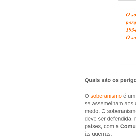
O so
porq
1934
O so
Quais são os perig
O
soberanismo
é uma
se assemelham aos
medo. O soberanismo
deve ser defendida,
países, com a
Comun
às guerras.