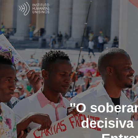
''O sober
decisiva