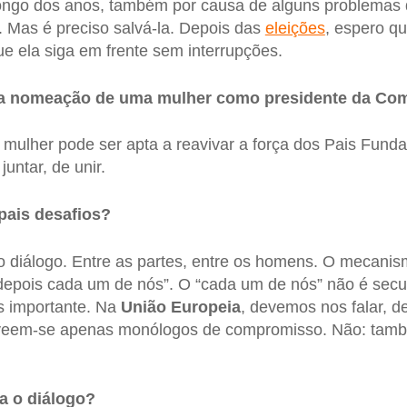
ongo dos anos, também por causa de alguns problemas 
s. Mas é preciso salvá-la. Depois das
eleições
, espero qu
e ela siga em frente sem interrupções.
 a nomeação de uma mulher como presidente da Co
mulher pode ser apta a reavivar a força dos Pais Fund
untar, de unir.
pais desafios?
 diálogo. Entre as partes, entre os homens. O mecanis
 depois cada um de nós”. O “cada um de nós” não é secun
 importante. Na
União Europeia
, devemos nos falar, d
 veem-se apenas monólogos de compromisso. Não: tamb
a o diálogo?