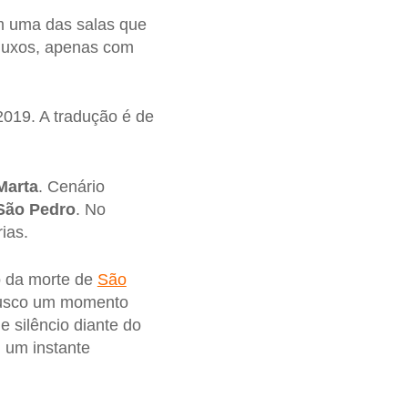
em uma das salas que
 luxos, apenas com
2019. A tradução é de
Marta
. Cenário
São Pedro
. No
ias.
o da morte de
São
 busco um momento
e silêncio diante do
 um instante