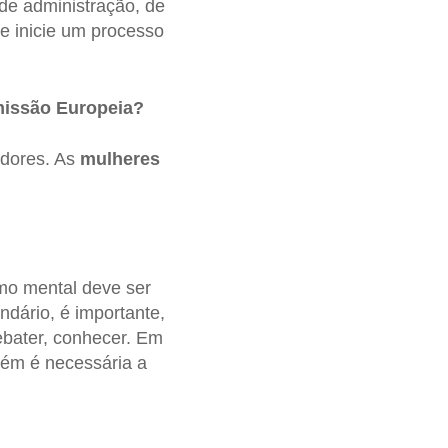
de administração, de
e inicie um processo
missão Europeia?
adores. As
mulheres
mo mental deve ser
dário, é importante,
ebater, conhecer. Em
ém é necessária a