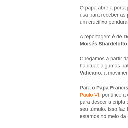
O papa abre a porta 
usa para receber as 
um crucifixo pendura
A reportagem é de
D
Moisés Sbardelotto
Chegamos a partir d
habitual: algumas bat
Vaticano
, a movimen
Para o
Papa Franci
Paulo VI
, pontífice 
para descer à cripta 
seu túmulo. Isso fa
estamos no meio da 