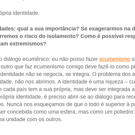
rópria identidade.
idades: qual a sua importância? Se exagerarmos na 
orremos o risco do isolamento? Como é possível res
eram extremismos?
o diálogo ecumênico: eu não posso fazer
ecumenismo
s
o outro que faz ecumenismo comigo deve fazê-lo como pr
a identidade não se negocia, se integra. O problema dos
idade, não nos abrimos. A identidade é uma riqueza – cul
–, e cada país tem a sua própria, mas deve ser integrada a
 própria identidade, é preciso abrir-se ao diálogo para re
os. Nunca nos esqueçamos de que o todo é superior à p
ser concebida como uma esfera, mas como um poliedro:
 na unidade com os outros.