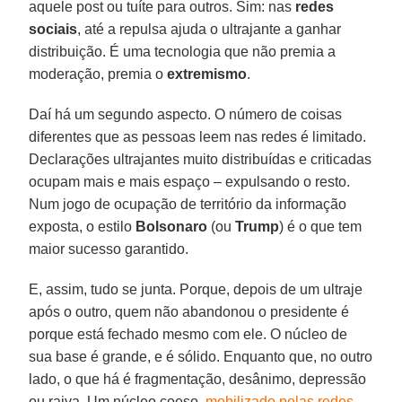
aquele post ou tuíte para outros. Sim: nas
redes
sociais
, até a repulsa ajuda o ultrajante a ganhar
distribuição. É uma tecnologia que não premia a
moderação, premia o
extremismo
.
Daí há um segundo aspecto. O número de coisas
diferentes que as pessoas leem nas redes é limitado.
Declarações ultrajantes muito distribuídas e criticadas
ocupam mais e mais espaço – expulsando o resto.
Num jogo de ocupação de território da informação
exposta, o estilo
Bolsonaro
(ou
Trump
) é o que tem
maior sucesso garantido.
E, assim, tudo se junta. Porque, depois de um ultraje
após o outro, quem não abandonou o presidente é
porque está fechado mesmo com ele. O núcleo de
sua base é grande, e é sólido. Enquanto que, no outro
lado, o que há é fragmentação, desânimo, depressão
ou raiva. Um núcleo coeso,
mobilizado pelas redes
,