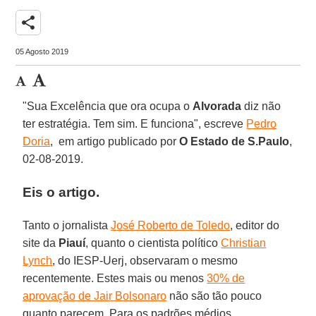
share
05 Agosto 2019
"Sua Excelência que ora ocupa o
Alvorada
diz não
ter estratégia. Tem sim. E funciona", escreve
Pedro
Doria
, em artigo publicado por
O Estado de S.Paulo
,
02-08-2019.
Eis o artigo.
Tanto o jornalista
José Roberto de Toledo
, editor do
site da
Piauí
, quanto o cientista político
Christian
Lynch
, do IESP-Uerj, observaram o mesmo
recentemente. Estes mais ou menos
30% de
aprovação de Jair Bolsonaro
não são tão pouco
quanto parecem. Para os padrões médios