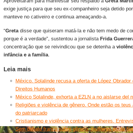
Aproveitaram para manifestar seu respaldo a
Greta Mart
exige justiça para que seu ex-companheiro seja detido por
manteve no cativeiro e continua ameaçando-a.
“
Greta
disse que quiseram matá-la e não tem medo de cont
porque é a verdade”, sustentou a jornalista
Frida Guerrer
concentração que se reivindicou que se detenha a
violên
infância e a família
.
Leia mais
México. Solalinde recusa a oferta de López Obrador 
Direitos Humanos
México Solalinde, exhorta a EZLN a no aislarse del 
Religiões e violência de gênero. Onde estão os teu
do patriarcado
Cristianismo e violência contra as mulheres. Entrev
Sem debate franco sobre gênero, mulheres estão fad