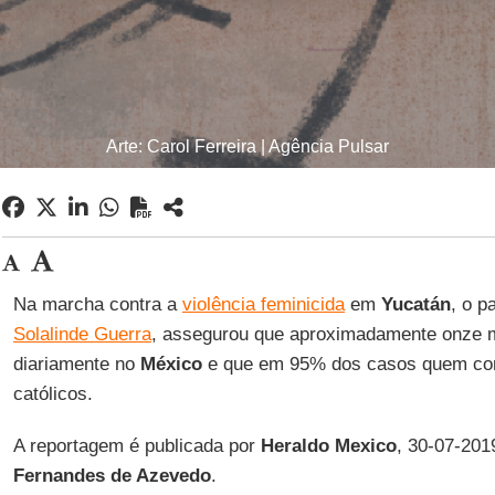
Arte: Carol Ferreira | Agência Pulsar
Na marcha contra a
violência feminicida
em
Yucatán
, o p
Solalinde Guerra
, assegurou que aproximadamente onze 
diariamente no
México
e que em 95% dos casos quem co
católicos.
A reportagem é publicada por
Heraldo Mexico
, 30-07-201
Fernandes de Azevedo
.