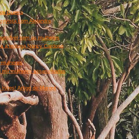
nde Guerra
trevista com Alejandro
 possível sem as mulheres
lia a teóloga Nancy Cardoso
s mulheres
ês mil mulheres assassinadas
livres! Artigo de Margot