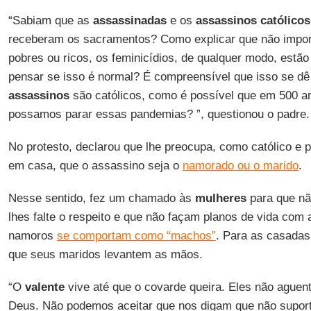
“Sabiam que as
assassinadas
e os
assassinos católicos
receberam os sacramentos? Como explicar que não import
pobres ou ricos, os feminicídios, de qualquer modo, est
pensar se isso é normal? É compreensível que isso se d
assassinos
são católicos, como é possível que em 500 an
possamos parar essas pandemias? ”, questionou o padre.
No protesto, declarou que lhe preocupa, como católico e p
em casa, que o assassino seja o
namorado ou o marido
.
Nesse sentido, fez um chamado às
mulheres
para que nã
lhes falte o respeito e que não façam planos de vida co
namoros
se comportam como “machos”
. Para as casadas
que seus maridos levantem as mãos.
“O
valente
vive até que o covarde queira. Eles não aguen
Deus. Não podemos aceitar que nos digam que não supor