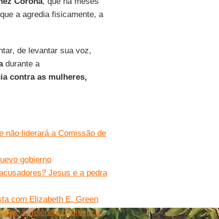
ínez Corona
, que há meses
que a agredia fisicamente, a
ar, de levantar sua voz,
a
durante a
cia contra as mulheres,
e não liderará a Comissão de
nuevo gobierno
s acusadores? Jesus e a pedra
ista com Elizabeth E. Green
adas à violência doméstica.