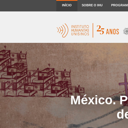
INÍCIO
SOBRE O IHU
PROGRAM
México. P
d