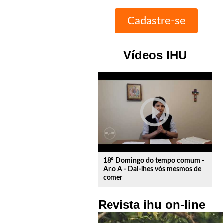
Vídeos IHU
play_circle_outline
18º Domingo do tempo comum -
Ano A - Dai-lhes vós mesmos de
comer
Revista ihu on-line