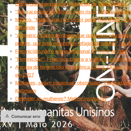
Entrevista especial com Fernanda de Vasconcellos
“Ser sacerdote no México é um risco”, afirma Solali
México. "Minha vida (em risco) pelos migrantes”. En
Solalinde
“A América Latina feminista que queremos não será
pobres, que hoje encontram refúgio na religião”, ava
Feminicídio não é crime passional. É crime de ódio
''Feminicídio'': Francisco contra a violência contra a
A praga do feminicídio na América Latina. Quase tr
em 2017
Mulheres, sejam corajosas, obstinadas, indignadas e 
Käßmann
Defender as mulheres? Melhor insultá-las
⚠️
Comunicar erro