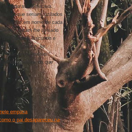
 se torturava e matava.
sta dos que seriam fuzilados
do uma flor em nome de cada
ma vez tinham lhe avisado
um dia havia discutido e
nciar a tortura e, se
as: “São uns canalhas.”
amar de canalhas os que
 nele empatia
 como o pai desapareceu na