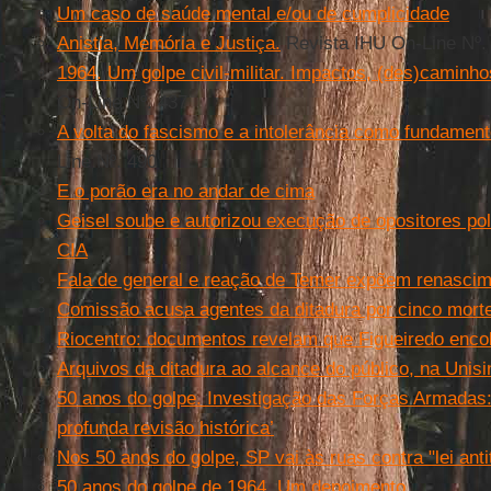
Um caso de saúde mental e/ou de cumplicidade
Anistia, Memória e Justiça.
Revista IHU On-Line Nº.
1964. Um golpe civil-militar. Impactos, (des)caminh
On-Line Nº. 437
A volta do fascismo e a intolerância como fundamento
Line Nº. 490
E o porão era no andar de cima
Geisel soube e autorizou execução de opositores pol
CIA
Fala de general e reação de Temer expõem renasci
Comissão acusa agentes da ditadura por cinco mort
Riocentro: documentos revelam que Figueiredo encob
Arquivos da ditadura ao alcance do público, na Unis
50 anos do golpe. Investigação das Forças Armadas:
profunda revisão histórica’
Nos 50 anos do golpe, SP vai às ruas contra "lei anti
50 anos do golpe de 1964. Um depoimento