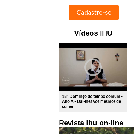
Vídeos IHU
play_circle_outline
18º Domingo do tempo comum -
Ano A - Dai-lhes vós mesmos de
comer
Revista ihu on-line