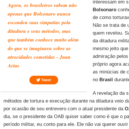
interessam em s
Agora, os brasileiros sabem não
Bolsonaro
conhe
apenas que Bolsonaro nunca
de como tortura
escondeu suas simpatias pela
Não se trata de
ditadura e seus métodos, mas
quem revelou. S
que também conhece muito além
da ditadura mili
do que se imaginava sobre as
mesmo jeito que
atrocidades cometidas - Juan
admiração pelos 
próprio agora ac
Arias
as minúcias de 
no
Brasil
durante
Tweet
A revelação da 
métodos de tortura e execução durante na ditadura veio d
por ocasião de seu entrevero com o atual presidente da
O
dia, se o presidente da OAB quiser saber como é que o p
período militar, eu conto para ele. Ele não vai querer ouvi