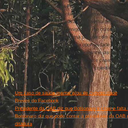
durante a ditadura do general
Franco
, na Espanha, quando
Terminada a refeição, apresentaram ao Generalíssimo a li
no dia seguinte.
Franco
aprovava e se divertia desenhan
um. Em
Madri
, um advogado amigo meu me contou que u
que naquela manhã torturariam uma pessoa com quem ele 
desfeito a amizade. Ofereciam-lhe a oportunidade de prese
quisesse, “até participar dela”. Meu amigo me disse apen
Sempre sonhei em ter um dia um presidente capaz de ch
desfrutam da dor alheia, da vingança e da crueldade.
Leia mais
Um caso de saúde mental e/ou de cumplicidade
Breves do Facebook
Presidente da OAB diz que Bolsonaro é cruel e falta
Bolsonaro diz que pode contar a presidente da OAB
ditadura