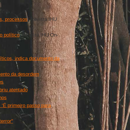
 358
os, processos
. Revista IHU
 político
. Revista IHU On-
íticos, indica documento da
mento da desordem
es
riu atentado
inos
 ‘É primeiro passo para
terror"