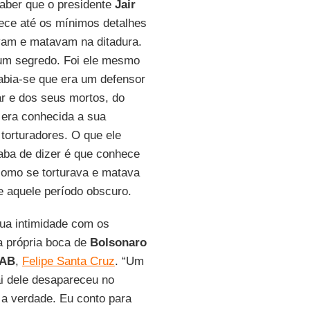
aber que o presidente
Jair
ce até os mínimos detalhes
vam e matavam na ditadura.
 um segredo. Foi ele mesmo
abia-se que era um defensor
tar e dos seus mortos, do
 era conhecida a sua
torturadores. O que ele
aba de dizer é que conhece
como se torturava e matava
 aquele período obscuro.
sua intimidade com os
a própria boca de
Bolsonaro
AB
,
Felipe Santa Cruz
. “Um
ai dele desapareceu no
r a verdade. Eu conto para