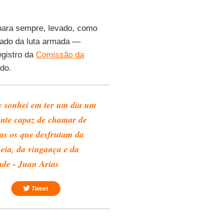
para sempre, levado, como
cipado da luta armada —
gistro da
Comissão da
odo.
 sonhei em ter um dia um
ente capaz de chamar de
as os que desfrutam da
heia, da vingança e da
ade - Juan Arias
Tweet