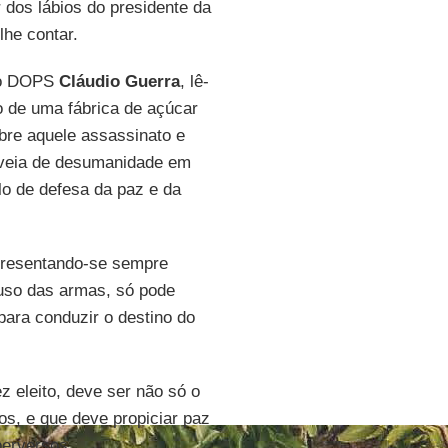
r dos lábios do presidente da
lhe contar.
 do DOPS
Cláudio Guerra
, lê-
no de uma fábrica de açúcar
bre aquele assassinato e
a veia de desumanidade em
lo de defesa da paz e da
apresentando-se sempre
 uso das armas, só pode
para conduzir o destino do
 eleito, deve ser não só o
os, e que deve propiciar paz
perversos.