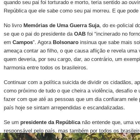
quando seu pai foi torturado e morto, teria sentido ao ouvi
República que ele sabe como seu pai morreu. E que pode 
No livro
Memórias de Uma Guerra Suja
, do ex-policial
se que o pai do presidente da
OAB
foi “incinerado no for
em
Campos
”. Agora
Bolsonaro
insinua que sabe mais so
ameaça contar ao filho, o que causa aflição e revela um
quem deveria, por seu cargo, dar, ao contrário, um exemp
harmonia entre todos os brasileiros.
Continuar com a política suicida de dividir os cidadãos, 
como próximo de tudo o que cheira a violência, desafio e
fazer com que até as pessoas que um dia confiaram nele 
país hoje se sintam arrependidas e escandalizadas.
Se um
presidente da República
não entende que, uma vez
responsável pelo país, mas também por todos os brasileir
ao invés de semear discórdias, os resultados podem ser 