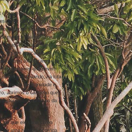
 é que o desafio de
esidente da
OAB
, de revelar
omo mataram seu pai, possa
o de medo e desilusão na
os brasileiros que nunca
ue alguém brincasse de
tando como torturaram seus
entos humanos que devem
 ideologias. Quando, na luta
os o senso de dignidade e
tro, abrimos o caminho que,
ória, forjou os monstros da
B
, de que ele sabe como
r de uma história ocorrida