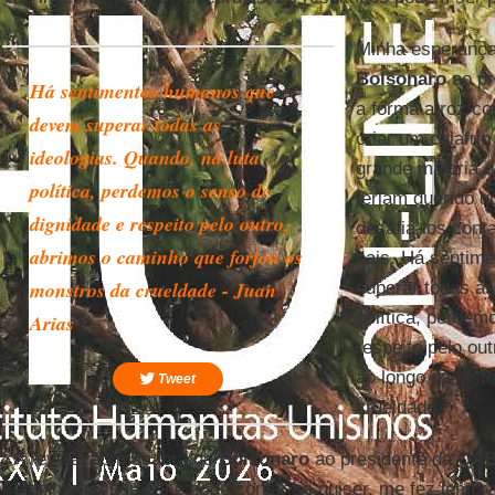
Minha esperança
Bolsonaro
ao pr
Há sentimentos humanos que
a forma atroz c
devem superar todas as
criar um calafri
ideologias. Quando, na luta
grande maioria d
política, perdemos o senso de
teriam querido q
dignidade e respeito pelo outro,
desafiá-los con
abrimos o caminho que forjou os
pais. Há sentim
monstros da crueldade - Juan
superar todas as
política, perdem
Arias
respeito pelo ou
ao longo da hist
Tweet
crueldade.
A revelação macabra de
Bolsonaro
ao presidente da
OA
eliminaram seu pai e pode contar se quiser, me fez lembra