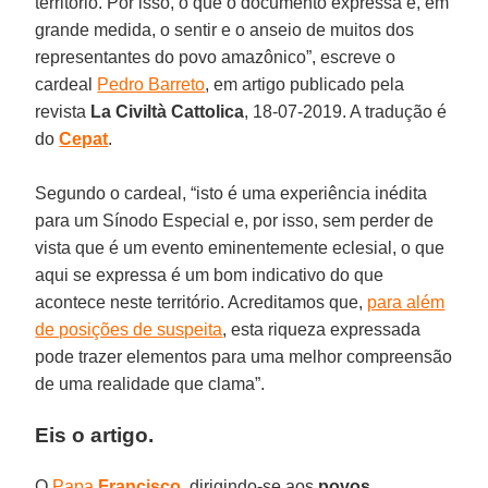
território. Por isso, o que o documento expressa é, em
grande medida, o sentir e o anseio de muitos dos
representantes do povo amazônico”, escreve o
cardeal
Pedro Barreto
, em artigo publicado pela
revista
La Civiltà Cattolica
, 18-07-2019. A tradução é
do
Cepat
.
Segundo o cardeal, “isto é uma experiência inédita
para um Sínodo Especial e, por isso, sem perder de
vista que é um evento eminentemente eclesial, o que
aqui se expressa é um bom indicativo do que
acontece neste território. Acreditamos que,
para além
de posições de suspeita
, esta riqueza expressada
pode trazer elementos para uma melhor compreensão
de uma realidade que clama”.
Eis o artigo.
O
Papa
Francisco
, dirigindo-se aos
povos