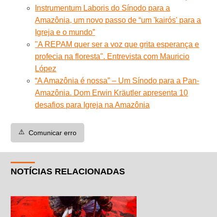
Instrumentum Laboris do Sínodo para a
Amazônia, um novo passo de “um 'kairós' para a
Igreja e o mundo”
"A REPAM quer ser a voz que grita esperança e
profecia na floresta". Entrevista com Mauricio
López
“A Amazônia é nossa” – Um Sínodo para a Pan-
Amazônia. Dom Erwin Kräutler apresenta 10
desafios para Igreja na Amazônia
⚠️
Comunicar erro
NOTÍCIAS RELACIONADAS