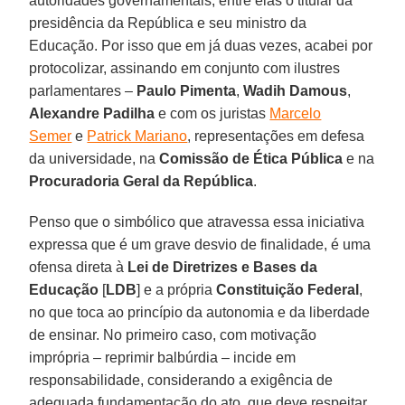
autoridades governamentais, entre elas o titular da
presidência da República e seu ministro da
Educação. Por isso que em já duas vezes, acabei por
protocolizar, assinando em conjunto com ilustres
parlamentares –
Paulo Pimenta
,
Wadih Damous
,
Alexandre Padilha
e com os juristas
Marcelo
Semer
e
Patrick Mariano
, representações em defesa
da universidade, na
Comissão de Ética Pública
e na
Procuradoria Geral da República
.
Penso que o simbólico que atravessa essa iniciativa
expressa que é um grave desvio de finalidade, é uma
ofensa direta à
Lei de Diretrizes e Bases da
Educação
[
LDB
] e a própria
Constituição Federal
,
no que toca ao princípio da autonomia e da liberdade
de ensinar. No primeiro caso, com motivação
imprópria – reprimir balbúrdia – incide em
responsabilidade, considerando a exigência de
adequada fundamentação do ato, que deve respeitar