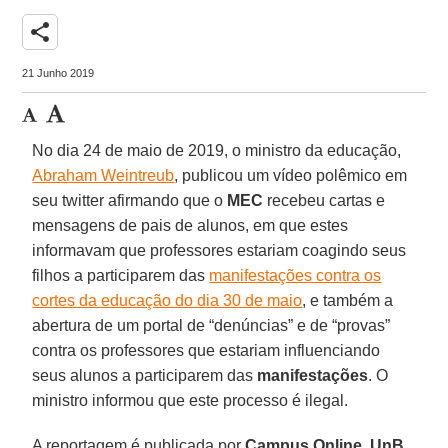
share
21 Junho 2019
No dia 24 de maio de 2019, o ministro da educação,
Abraham Weintreub
, publicou um vídeo polêmico em
seu twitter afirmando que o
MEC
recebeu cartas e
mensagens de pais de alunos, em que estes
informavam que professores estariam coagindo seus
filhos a participarem das
manifestações contra os
cortes da educação do dia 30 de maio
, e também a
abertura de um portal de “denúncias” e de “provas”
contra os professores que estariam influenciando
seus alunos a participarem das
manifestações
. O
ministro informou que este processo é ilegal.
A reportagem é publicada por
Campus Online
,
UnB
,