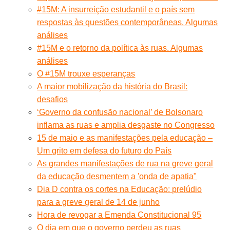
#15M: A insurreição estudantil e o país sem
respostas às questões contemporâneas. Algumas
análises
#15M e o retorno da política às ruas. Algumas
análises
O #15M trouxe esperanças
A maior mobilização da história do Brasil:
desafios
‘Governo da confusão nacional’ de Bolsonaro
inflama as ruas e amplia desgaste no Congresso
15 de maio e as manifestações pela educação –
Um grito em defesa do futuro do País
As grandes manifestações de rua na greve geral
da educação desmentem a 'onda de apatia"
Dia D contra os cortes na Educação: prelúdio
para a greve geral de 14 de junho
Hora de revogar a Emenda Constitucional 95
O dia em que o governo perdeu as ruas