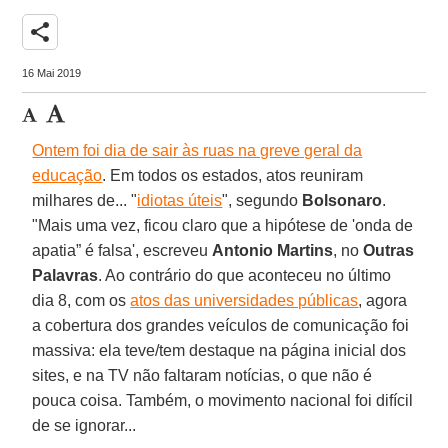
share
16 Mai 2019
Ontem foi dia de sair às ruas na greve geral da
educação
. Em todos os estados, atos reuniram
milhares de... "
idiotas úteis
", segundo
Bolsonaro
.
"Mais uma vez, ficou claro que a hipótese de 'onda de
apatia” é falsa', escreveu
Antonio Martins
, no
Outras
Palavras
. Ao contrário do que aconteceu no último
dia 8, com os
atos das universidades públicas
, agora
a cobertura dos grandes veículos de comunicação foi
massiva: ela teve/tem destaque na página inicial dos
sites, e na TV não faltaram notícias, o que não é
pouca coisa. Também, o movimento nacional foi difícil
de se ignorar...