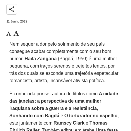
share
11 Junho 2019
Nem sequer a dor pelo sofrimento de seu país
consegue acabar completamente com o seu bom
humor.
Haifa Zangana
(Bagdá, 1950) é uma mulher
pequena, com traços serenos e trejeitos lentos, por
trás dos quais se esconde uma trajetória espetacular:
romancista, artista, incansável ativista política.
É conhecida por ser autora de títulos como
A cidade
das janelas: a perspectiva de uma mulher
iraquiana sobre a guerra e a resistência
,
Sonhando com Bagdá
e
O torturador no espelho
,
este juntamente com
Ramsey Clark
e
Thomas
Ehrlich Reifer
. Também editou em árabe
Uma festa