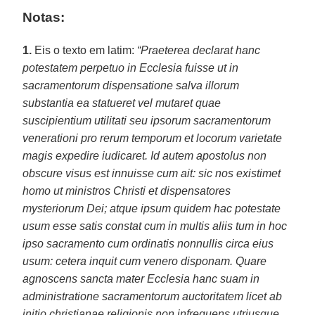
Notas:
1.
Eis o texto em latim:
“Praeterea declarat hanc
potestatem perpetuo in Ecclesia fuisse ut in
sacramentorum dispensatione salva illorum
substantia ea statueret vel mutaret quae
suscipientium utilitati seu ipsorum sacramentorum
venerationi pro rerum temporum et locorum varietate
magis expedire iudicaret. Id autem apostolus non
obscure visus est innuisse cum ait: sic nos existimet
homo ut ministros Christi et dispensatores
mysteriorum Dei; atque ipsum quidem hac potestate
usum esse satis constat cum in multis aliis tum in hoc
ipso sacramento cum ordinatis nonnullis circa eius
usum: cetera inquit cum venero disponam. Quare
agnoscens sancta mater Ecclesia hanc suam in
administratione sacramentorum auctoritatem licet ab
initio christianae religionis non infrequens utriusque