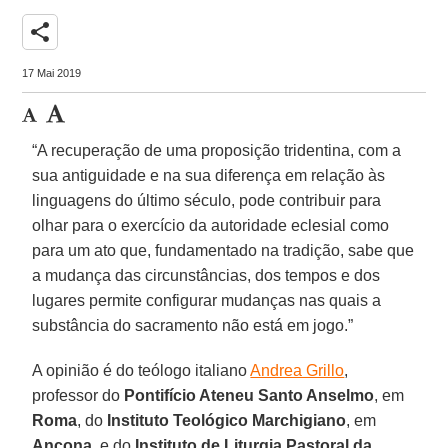
share
17 Mai 2019
“A recuperação de uma proposição tridentina, com a
sua antiguidade e na sua diferença em relação às
linguagens do último século, pode contribuir para
olhar para o exercício da autoridade eclesial como
para um ato que, fundamentado na tradição, sabe que
a mudança das circunstâncias, dos tempos e dos
lugares permite configurar mudanças nas quais a
substância do sacramento não está em jogo.”
A opinião é do teólogo italiano
Andrea Grillo
,
professor do
Pontifício Ateneu Santo Anselmo
, em
Roma
, do
Instituto Teológico Marchigiano
, em
Ancona
, e do
Instituto de Liturgia Pastoral da