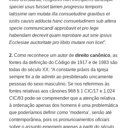
speciei usus fuisset tamen progressu temporis
latissime iam mutata illa consuetudine gravibus et
iustis causis adducta hanc consuetudinem sub altera
specie communicandi approbavit et pro lege
habendam decrevit quam reprobare aut sine ipsius
Ecclesiae auctoritate pro libito mutare non licet”.
2.
Como reconhece um autor de
direito canônico
, as
fontes da definição do Código de 1917 e de 1983 são
todas do século XX: “A constante práxis da Igreja
sempre foi a de admitir ao presbiterado unicamente
pessoas do sexo masculino. Se nos referirmos às
fontes relativas aos cânones 968 § 1 CIC/17 e 1.024
CIC/83 pode-se compreender que a atenção relativa
à ordenação apenas dos homens é uma problemática
que poderíamos definir como ‘moderna’, senão até
contemporânea, pois
os pronunciamentos oficiais
sobre o assunto emergem apenas a partir do século