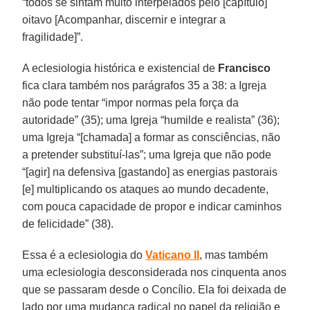
“todos se sintam muito interpelados pelo [capítulo]
oitavo [Acompanhar, discernir e integrar a
fragilidade]”.
A eclesiologia histórica e existencial de
Francisco
fica clara também nos parágrafos 35 a 38: a Igreja
não pode tentar “impor normas pela força da
autoridade” (35); uma Igreja “humilde e realista” (36);
uma Igreja “[chamada] a formar as consciências, não
a pretender substituí-las”; uma Igreja que não pode
“[agir] na defensiva [gastando] as energias pastorais
[e] multiplicando os ataques ao mundo decadente,
com pouca capacidade de propor e indicar caminhos
de felicidade” (38).
Essa é a eclesiologia do
Vaticano II
, mas também
uma eclesiologia desconsiderada nos cinquenta anos
que se passaram desde o Concílio. Ela foi deixada de
lado por uma mudança radical no papel da religião e