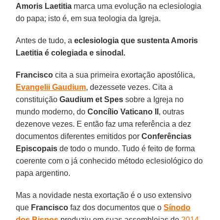
Amoris Laetitia
marca uma evolução na eclesiologia
do papa; isto é, em sua teologia da Igreja.
Antes de tudo, a
eclesiologia que sustenta Amoris
Laetitia é colegiada e sinodal.
Francisco
cita a sua primeira exortação apostólica,
Evangelii Gaudium
, dezessete vezes. Cita a
constituição
Gaudium et Spes
sobre a Igreja no
mundo moderno, do
Concílio Vaticano II
, outras
dezenove vezes. E então faz uma referência a dez
documentos diferentes emitidos por
Conferências
Episcopais
de todo o mundo. Tudo é feito de forma
coerente com o já conhecido método eclesiológico do
papa argentino.
Mas a novidade nesta exortação é o uso extensivo
que
Francisco
faz dos documentos que o
Sínodo
dos Bispos
produziu em suas assembleias de
2014