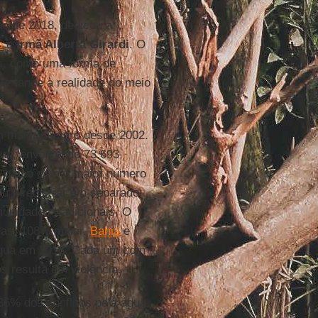
ano de 2018, dedicou a
o
e
Irmã Alberta Girardi
. O
res, como uma forma de
que tange à realidade do meio
 maior número desde 2002.
gua, envolvendo 73.693
mo o ano com o maior número
 a registrar em separado
munidades tradicionais. O
idas, 108% maior.
Bahia
e
 água em 2018. Cada um com
s resulta em violência.
36% dos conflitos pela água