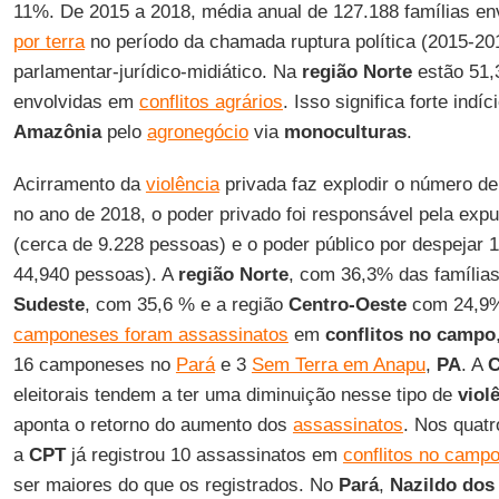
11%. De 2015 a 2018, média anual de 127.188 famílias en
por terra
no período da chamada ruptura política (2015-201
parlamentar-jurídico-midiático. Na
região Norte
estão 51,
envolvidas em
conflitos agrários
. Isso significa forte ind
Amazônia
pelo
agronegócio
via
monoculturas
.
Acirramento da
violência
privada faz explodir o número d
no ano de 2018, o poder privado foi responsável pela expu
(cerca de 9.228 pessoas) e o poder público por despejar 1
44,940 pessoas). A
região Norte
, com 36,3% das família
Sudeste
, com 35,6 % e a região
Centro-Oeste
com 24,9%.
camponeses foram assassinatos
em
conflitos no campo
16 camponeses no
Pará
e 3
Sem Terra em Anapu
,
PA
. A
eleitorais tendem a ter uma diminuição nesse tipo de
viol
aponta o retorno do aumento dos
assassinatos
. Nos quat
a
CPT
já registrou 10 assassinatos em
conflitos no camp
ser maiores do que os registrados. No
Pará
,
Nazildo
dos