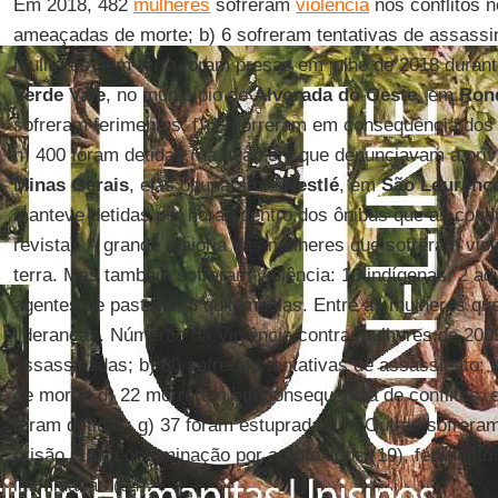
Em 2018, 482
mulheres
sofreram
violência
nos conflitos 
ameaçadas de morte; b) 6 sofreram tentativas de assassin
mulheres sem-terra foram presas em julho de 2018 duran
Verde Vale
, no município de
Alvorada do Oeste
, em
Ron
sofreram ferimentos; f) 2 morreram em consequência dos co
h) 400 foram detidas (na ação em que denunciavam a pri
Minas Gerais
, elas ocuparam a
Nestlé
, em
São Lourenç
manteve detidas por horas dentro dos ônibus que as con
revista). A grande maioria das mulheres que sofreram vi
terra. Mas também sofreram violência: 13 indígenas, 2 a
agentes de pastoral, 8 quilombolas. Entre as mulheres qu
lideranças. Números da Violência contra mulheres de 200
assassinadas; b) 80 sofreram tentativas de assassinato;
de morte; d) 22 morreram em consequência de conflitos; e
foram detidas; g) 37 foram estupradas; h) Outras sofrer
prisão (16), contaminação por agrotóxicos (19), ferimento
intimidação (94).