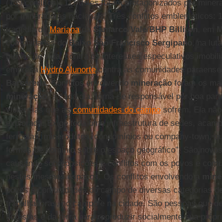
(139 conflitos). 111 deles foram protagonizados por miner
por mineradoras nacionais. Três conflitos emblemáticos: 
tragédia de
Mariana
da
Samarco
/
Vale
/
BHP
Billiton
, em
M
comunidades do
Baixo São Francisco Sergipano
, na lu
modos de vida, contra os interesses especulativos imobili
empresa
Hydro Alunorte
contra as comunidades paraenses
Barcarena
. Conflitos envolvendo
mineração
foram os mai
mineração
, a cada dia, torna-se responsável por boa part
violências que as
comunidades do campo
sofrem. Ela não
explorada. Exige toda uma infraestrutura de sedes, acam
ferrovias, minerodutos, condomínios ou company-town, q
formas de domínio sobre o espaço geográfico”. São novos 
causando sobreposições e conflitos com os povos e com
nestes mesmos espaços. Os conflitos envolvendo a
mine
povos e comunidades do campo de diversas categorias de
trabalhadoras, no campo e na cidade. São pessoas que 
florestas e da terra para reproduzir socialmente sua própr