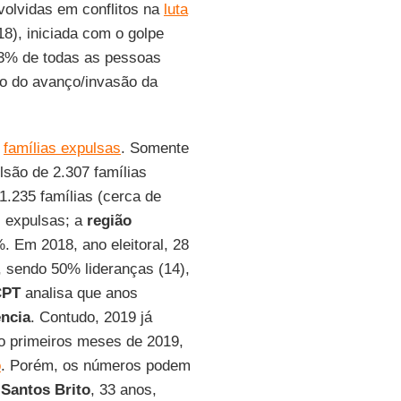
volvidas em conflitos na
luta
8), iniciada com o golpe
3% de todas as pessoas
ício do avanço/invasão da
e
famílias expulsas
. Somente
lsão de 2.307 famílias
1.235 famílias (cerca de
s expulsas; a
região
 Em 2018, ano eleitoral, 28
, sendo 50% lideranças (14),
CPT
analisa que anos
ência
. Contudo, 2019 já
ro primeiros meses de 2019,
o
. Porém, os números podem
Santos
Brito
, 33 anos,