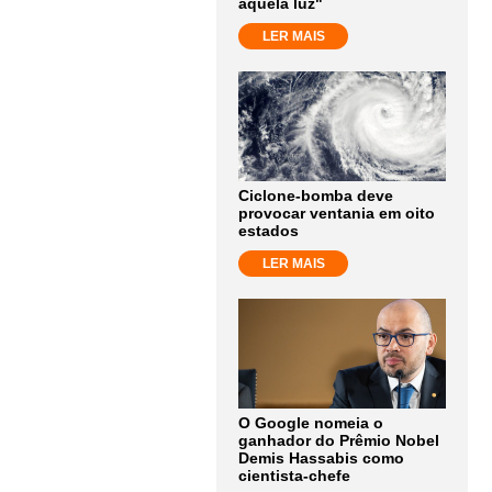
aquela luz"
LER MAIS
Ciclone-bomba deve
provocar ventania em oito
estados
LER MAIS
O Google nomeia o
ganhador do Prêmio Nobel
Demis Hassabis como
cientista-chefe