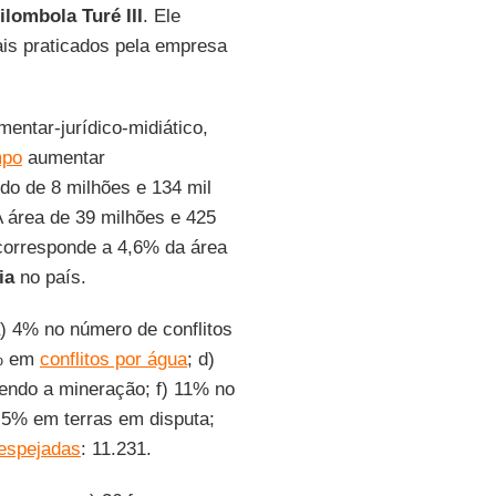
lombola Turé III
. Ele
is praticados pela empresa
entar-jurídico-midiático,
mpo
aumentar
do de 8 milhões e 134 mil
A área de 39 milhões e 425
corresponde a 4,6% da área
ia
no país.
) 4% no número de conflitos
0% em
conflitos por água
; d)
vendo a mineração; f) 11% no
6,5% em terras em disputa;
despejadas
: 11.231.