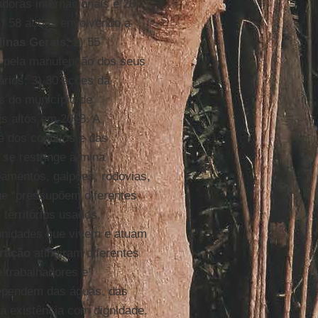
adoras internacionais e 28
1) 58 ações envolvendo a
inas
Gerais
; 2) 55
ta pela manutenção dos seus
ários; 3) 30 ações da
 do município de
s altos em 2018. A
e dos conflitos e das
 se restringe à mina
pamentos, galpões, rodovias,
ue “pressupõem diferentes
territórios usados,
unidades que vivem e atuam
ração
atingiram diferentes
 trabalhadores e
dependem das águas, das
ia existência com dignidade.