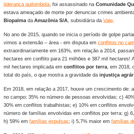
liderança quilombola
, foi assassinado na
Comunidade Qui
estava ameaçado de morte por denunciar crimes ambienta
Biopalma
da
Amazônia S/A
, subsidiária da
Vale
.
No ano de 2015, quando se inicia o período de golpe parlam
vimos a extensão – área - em disputa em
conflitos no ca
extraordinariamente em 163%, em relação a 2014, passan
hectares em conflito para 21 milhões e 387 mil hectares! 
mil hectares implicada em
conflitos por terra
, em 2018, 
total do país, o que mostra a gravidade da
injustiça
agrár
Em 2018, em relação a 2017, houve um crescimento de: a
no campo; 35% no número de pessoas envolvidas; c) 4
30% em conflitos trabalhistas; e) 10% em conflitos envol
número de famílias envolvidas em conflitos por terra; g) 
h) 59% em
famílias expulsas
; i) 5,7% maior em
famílias 