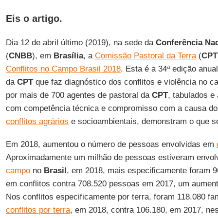
Eis o artigo.
Dia 12 de abril último (2019), na sede da
Conferência Nac
(
CNBB
), em
Brasília
, a
Comissão Pastoral da Terra
(
CPT
Conflitos no Campo Brasil
2018
. Esta é a 34ª edição anua
da
CPT
que faz diagnóstico dos conflitos e violência no 
por mais de 700 agentes de pastoral da
CPT
, tabulados e
com competência técnica e compromisso com a causa do
conflitos agrários
e socioambientais, demonstram o que s
Em 2018, aumentou o número de pessoas envolvidas em
Aproximadamente um milhão de pessoas estiveram envo
campo
no
Brasil
, em 2018, mais especificamente foram 
em conflitos contra 708.520 pessoas em 2017, um aumento
Nos conflitos especificamente por terra, foram 118.080 fa
conflitos por terra
, em 2018, contra 106.180, em 2017, n