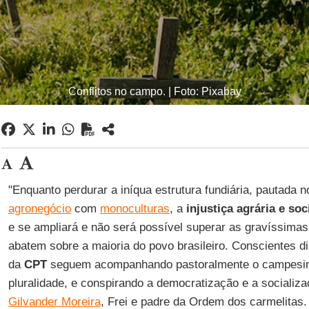
Conflitos no campo. | Foto: Pixabay
"Enquanto perdurar a iníqua estrutura fundiária, pautada no
agronegócio
com
monoculturas
, a
injustiça agrária e so
e se ampliará e não será possível superar as gravíssimas
abatem sobre a maioria do povo brasileiro. Conscientes d
da
CPT
seguem acompanhando pastoralmente o campesin
pluralidade, e conspirando a democratização e a socializa
Gilvander Moreira
, Frei e padre da Ordem dos carmelitas