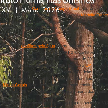
A 34ª edição de
Conflitos no Campo Brasil
, referente ao 
publicação, entre outras, a duas mulheres:
Marielle Franc
livro traz, ainda, apenas fotografias de autoria de mulhe
visibilizar a atuação delas nas mais distintas esferas no 
rural.
Em 2018,
conflitos pela água
quebraram novo recorde com
Em 2018 foram registrados pela
CPT
276 conflitos pela á
famílias. 2018, portanto, quebrou o recorde de 2017, co
de conflitos pela água, desde 2002, quando a
CPT
começou
esse tipo de conflito. Entre as vítimas, 85% delas são co
número de conflitos foi 40% maior e o de famílias envolv
Minas Gerais
foram os estados com mais conflitos pela
65 casos (23,55%). Ressalte-se que a maioria dos conflito
Em 2018, as
mineradoras
foram as responsáveis por 50,