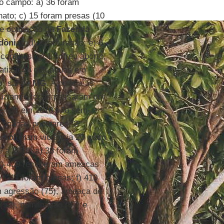
no campo: a) 36 foram
ato; c) 15 foram presas (10
te ocupação da
Fazenda
dônia
); d) 2 torturadas; e) 6
nflitos. g) 1 sofreu aborto;
vatização das águas em
o
, sul de
MG
. A polícia as
duziam e todas passaram por
olência em 2018 são sem-
dvogadas populares, 2
e sofreram violência 20 eram
9 a 2018: a) 38 foram
 c) 409 receberam ameaças
) 111 foram presas; f) 410
am agressão (75), ameaça de
 (52), humilhação (67) e