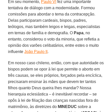
Em seu momento,
Paulo VI
fez uma importante
tentativa de diálogo com a modernidade. Formou
comissões para abordar o tema da contracepção.
Delas participaram cardeais, bispos, padres,
teólogos, mas também leigos e leigas, especialistas
em temas de família e demografia. O
Papa
, no
entanto, considerou o voto da minoria, que refletia a
opinião dos varões celibatários, entre estes o muito
influente
João Paulo II
.
Em nosso caso chileno, então, com que autoridade os
bispos podem se opor à lei que permite o aborto em
três causas, se eles próprios, forçados pela encíclica,
precisaram ensinar às mães que devem ter tantos
filhos quanto Deus queira lhes mandar? Nossa
hierarquia eclesiástica – é inevitável recordar – se
opôs à lei de filiação das crianças nascidas fora do
matrimônio, às diretrizes do
MINEDUC
sobre a