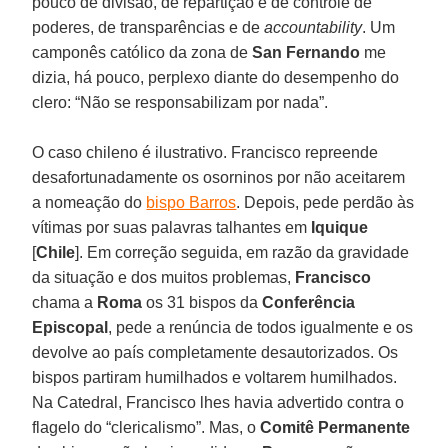
pouco de divisão, de repartição e de controle de
poderes, de transparências e de
accountability
. Um
camponês católico da zona de
San Fernando
me
dizia, há pouco, perplexo diante do desempenho do
clero: “Não se responsabilizam por nada”.
O caso chileno é ilustrativo. Francisco repreende
desafortunadamente os osorninos por não aceitarem
a nomeação do
bispo Barros
. Depois, pede perdão às
vítimas por suas palavras talhantes em
Iquique
[
Chile
]. Em correção seguida, em razão da gravidade
da situação e dos muitos problemas,
Francisco
chama a
Roma
os 31 bispos da
Conferência
Episcopal
, pede a renúncia de todos igualmente e os
devolve ao país completamente desautorizados. Os
bispos partiram humilhados e voltarem humilhados.
Na Catedral, Francisco lhes havia advertido contra o
flagelo do “clericalismo”. Mas, o
Comitê Permanente