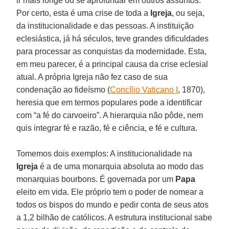
ir mais longe ou se aprofundar em outros assuntos.
Por certo, esta é uma crise de toda a
Igreja
, ou seja,
da institucionalidade e das pessoas. A instituição
eclesiástica, já há séculos, teve grandes dificuldades
para processar as conquistas da modernidade. Esta,
em meu parecer, é a principal causa da crise eclesial
atual. A própria Igreja não fez caso de sua
condenação ao fideísmo (
Concílio Vaticano I
, 1870),
heresia que em termos populares pode a identificar
com “a fé do carvoeiro”. A hierarquia não pôde, nem
quis integrar fé e razão, fé e ciência, e fé e cultura.
Tomemos dois exemplos: A institucionalidade na
Igreja
é a de uma monarquia absoluta ao modo das
monarquias bourbons. É governada por um
Papa
eleito em vida. Ele próprio tem o poder de nomear a
todos os bispos do mundo e pedir conta de seus atos
a 1,2 bilhão de católicos. A estrutura institucional sabe