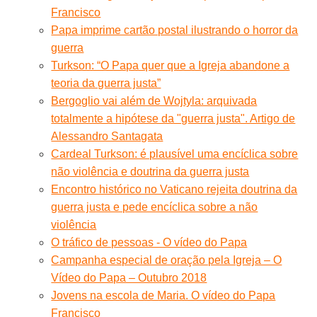
Francisco
Papa imprime cartão postal ilustrando o horror da
guerra
Turkson: “O Papa quer que a Igreja abandone a
teoria da guerra justa”
Bergoglio vai além de Wojtyla: arquivada
totalmente a hipótese da "guerra justa". Artigo de
Alessandro Santagata
Cardeal Turkson: é plausível uma encíclica sobre
não violência e doutrina da guerra justa
Encontro histórico no Vaticano rejeita doutrina da
guerra justa e pede encíclica sobre a não
violência
O tráfico de pessoas - O vídeo do Papa
Campanha especial de oração pela Igreja – O
Vídeo do Papa – Outubro 2018
Jovens na escola de Maria. O vídeo do Papa
Francisco