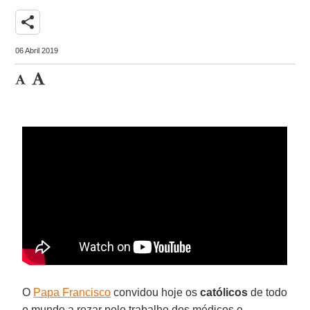
share
06 Abril 2019
O
Papa Francisco
convidou hoje os
católicos
de todo
o mundo a rezar pelo trabalho dos médicos e