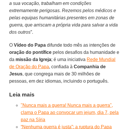
a sua vocação, trabalham em condições
extremamente perigosas. Rezemos pelos médicos e
pelas equipas humanitárias presentes em zonas de
guerra, que arriscam a própria vida para salvar a vida
dos outros
”.
O
Vídeo do Papa
difunde todo mês as intenções de
oração do pontífice
pelos desafios da humanidade e
da
missão da Igreja
; é uma iniciativa
Rede Mundial
de Oração do Papa
, confiada à
Companhia de
Jesus
, que congrega mais de 30 milhões de
pessoas, em dez idiomas, incluindo o português.
Leia mais
"Nunca mais a guerra! Nunca mais a guerra",
clama o Papa ao convocar um jejum, dia 7, pela
paz na Síria
“Nenhuma guerra é justa”: a ruptura do Papa