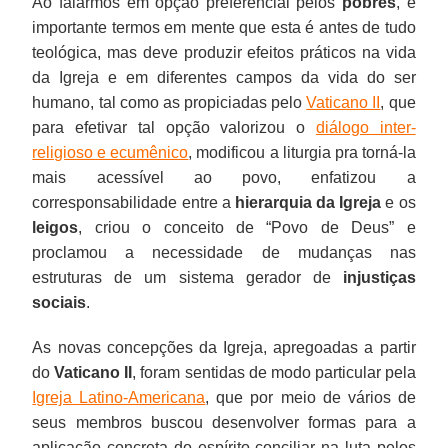
Ao falarmos em opção preferencial pelos
pobres
, é
importante termos em mente que esta é antes de tudo
teológica, mas deve produzir efeitos práticos na vida
da Igreja e em diferentes campos da vida do ser
humano, tal como as propiciadas pelo
Vaticano II
, que
para efetivar tal opção valorizou o
diálogo inter-
religioso e ecumênico
, modificou a liturgia pra torná-la
mais acessível ao povo, enfatizou a
corresponsabilidade entre a
hierarquia da Igreja
e os
leigos
, criou o conceito de “Povo de Deus” e
proclamou a necessidade de mudanças nas
estruturas de um sistema gerador de
injustiças
sociais
.
As novas concepções da Igreja, apregoadas a partir
do
Vaticano II
, foram sentidas de modo particular pela
Igreja Latino-Americana
, que por meio de vários de
seus membros buscou desenvolver formas para a
aplicação concreta do espírito conciliar na luta pelos