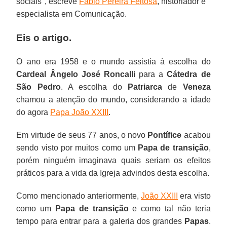
sociais", escreve
Fábio Pereira Feitosa
, historiador e
especialista em Comunicação.
Eis o artigo.
O ano era 1958 e o mundo assistia à escolha do
Cardeal Ângelo José Roncalli
para a
Cátedra de
São Pedro
. A escolha do
Patriarca
de
Veneza
chamou a atenção do mundo, considerando a idade
do agora
Papa João XXIII
.
Em virtude de seus 77 anos, o novo
Pontífice
acabou
sendo visto por muitos como um
Papa de transição
,
porém ninguém imaginava quais seriam os efeitos
práticos para a vida da Igreja advindos desta escolha.
Como mencionado anteriormente,
João XXIII
era visto
como um
Papa de transição
e como tal não teria
tempo para entrar para a galeria dos grandes
Papas
.