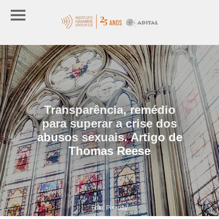
Transparência, remédio
para superar a crise dos
abusos sexuais. Artigo de
Thomas Reese
Foto: Pixabay