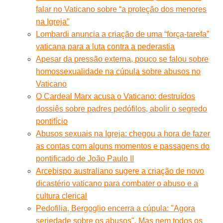
falar no Vaticano sobre “a proteção dos menores
na Igreja”
Lombardi anuncia a criação de uma “força-tarefa”
vaticana para a luta contra a pederastia
Apesar da pressão externa, pouco se falou sobre
homossexualidade na cúpula sobre abusos no
Vaticano
O Cardeal Marx acusa o Vaticano: destruídos
dossiês sobre padres pedófilos, abolir o segredo
pontifício
Abusos sexuais na Igreja: chegou a hora de fazer
as contas com alguns momentos e passagens do
pontificado de João Paulo II
Arcebispo australiano sugere a criação de novo
dicastério vaticano para combater o abuso e a
cultura clerical
Pedofilia, Bergoglio encerra a cúpula: "Agora
seriedade sobre os abusos". Mas nem todos os