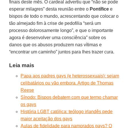
finais deste mês. O cardeal advertiu que “não se pode
esperar milagres” desta reunião entre o
Pontífice
e
bispos de todo o mundo, acrescentando que colocar o
tão almejado fim à crise de pedofilia “será um
processo dolorosamente longo”, e que o importante
agora é desenvolver uma consciência” sobre os
danos que os abusos produzem nas vítimas e
“encontrar um caminho” juntos para lhes trazer cura.
Leia mais
Papa aos padres gays (e heterossexuais): sejam
celibatários ou vão embora. Artigo de Thomas
Reese
Sínodo: Bispos debatem com que termo chamar
os gays
História LGBT católica: teólogo irlandês pede
maior aceitação dos gays
Aulas de fidelidade para namorados gays? O