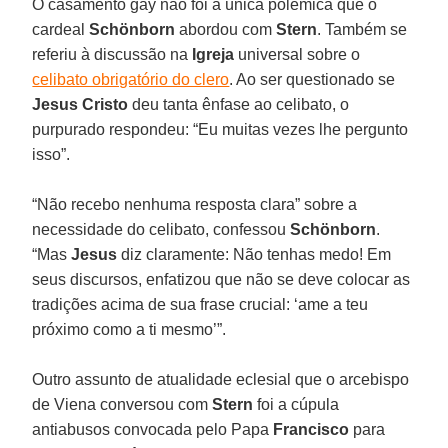
O casamento gay não foi a única polêmica que o
cardeal
Schönborn
abordou com
Stern
. Também se
referiu à discussão na
Igreja
universal sobre o
celibato obrigatório do clero
. Ao ser questionado se
Jesus Cristo
deu tanta ênfase ao celibato, o
purpurado respondeu: “Eu muitas vezes lhe pergunto
isso”.
“Não recebo nenhuma resposta clara” sobre a
necessidade do celibato, confessou
Schönborn
.
“Mas
Jesus
diz claramente: Não tenhas medo! Em
seus discursos, enfatizou que não se deve colocar as
tradições acima de sua frase crucial: ‘ame a teu
próximo como a ti mesmo’”.
Outro assunto de atualidade eclesial que o arcebispo
de Viena conversou com
Stern
foi a cúpula
antiabusos convocada pelo Papa
Francisco
para