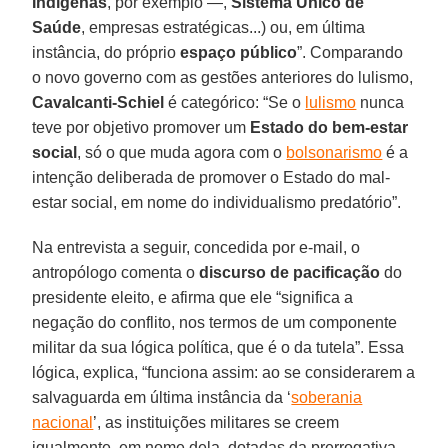
Indígenas
, por exemplo ―,
Sistema Único de
Saúde
, empresas estratégicas...) ou, em última
instância, do próprio
espaço público
”. Comparando
o novo governo com as gestões anteriores do lulismo,
Cavalcanti-Schiel
é categórico: “Se o
lulismo
nunca
teve por objetivo promover um
Estado do bem-estar
social
, só o que muda agora com o
bolsonarismo
é a
intenção deliberada de promover o Estado do mal-
estar social, em nome do individualismo predatório”.
Na entrevista a seguir, concedida por e-mail, o
antropólogo comenta o
discurso de pacificação
do
presidente eleito, e afirma que ele “significa a
negação do conflito, nos termos de um componente
militar da sua lógica política, que é o da tutela”. Essa
lógica, explica, “funciona assim: ao se considerarem a
salvaguarda em última instância da ‘
soberania
nacional
’, as instituições militares se creem
igualmente, em nome dela, dotadas da prerrogativa,