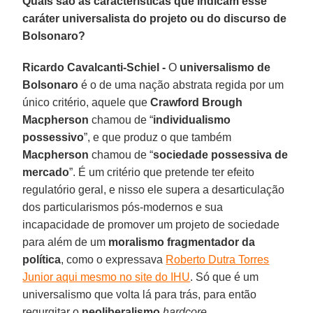
Quais são as características que indicam esse
caráter universalista do projeto ou do discurso de
Bolsonaro?
Ricardo Cavalcanti-Schiel -
O
universalismo de
Bolsonaro
é o de uma nação abstrata regida por um
único critério, aquele que
Crawford Brough
Macpherson
chamou de “
individualismo
possessivo
”, e que produz o que também
Macpherson
chamou de “
sociedade possessiva de
mercado
”. É um critério que pretende ter efeito
regulatório geral, e nisso ele supera a desarticulação
dos particularismos pós-modernos e sua
incapacidade de promover um projeto de sociedade
para além de um
moralismo fragmentador da
política
, como o expressava
Roberto Dutra Torres
Junior aqui mesmo no site do IHU
. Só que é um
universalismo que volta lá para trás, para então
regurgitar o
neoliberalismo
hardcore
.