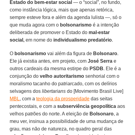
Estado do bem-estar social
― o “social”, no fundo,
como instância lógica, mais que apenas retórica,
sempre esteve fora e além da agenda lulista ―, só o
que muda agora com o
bolsonarismo
é a intenção
deliberada de promover o Estado do
mal-estar
social,
em nome do
individualismo predatório
.
O
bolsonarismo
vai além da figura de
Bolsonaro
.
Ele já existia antes, em projeto, com
José Serra
e
outros cardeais da mesma estirpe do
PSDB
. Ele é a
conjunção do
velho autoritarismo
senhorial com o
moralismo tacanho do patriarcado, com os delírios
selvagens dos
libertarians
do [Movimento Brasil Live]
MBL
, com a
teologia da prosperidade
das seitas
pentecostais, e com a
subserviência geopolítica
aos
velhos patrões do norte. A eleição de
Bolsonaro
, a
meu ver, insinua a possibilidade de uma mudança de
grau, mas não de natureza, no quadro geral das