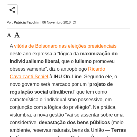
share
Por:
Patricia Facchin
| 06 Novembro 2018
A
vitória de Bolsonaro nas eleições presidenciais
deste ano expressa a “lógica da
maximização do
individualismo liberal
, que o
lulismo
promoveu
obsessivamente”, diz o antropólogo
Ricardo
Cavalcanti-Schiel
à
IHU On-Line
. Segundo ele, o
novo governo será marcado por um “
projeto de
regulação social ultraliberal
” que tem como
característica o “individualismo possessivo, em
conjunção com a lógica do privilégio”. Na prática,
vislumbra, a nova gestão “vai se assentar sobre uma
considerável
devastação dos bens públicos
(meio
ambiente, reservas naturais, bens da União ―
Terras