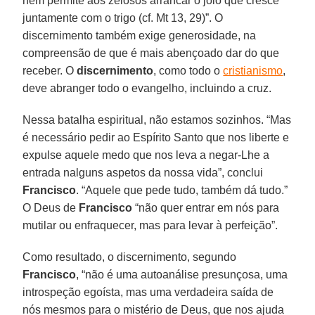
nem permite aos zelosos arrancar o joio que cresce
juntamente com o trigo (cf. Mt 13, 29)”. O
discernimento também exige generosidade, na
compreensão de que é mais abençoado dar do que
receber. O
discernimento
, como todo o
cristianismo
,
deve abranger todo o evangelho, incluindo a cruz.
Nessa batalha espiritual, não estamos sozinhos. “Mas
é necessário pedir ao Espírito Santo que nos liberte e
expulse aquele medo que nos leva a negar-Lhe a
entrada nalguns aspetos da nossa vida”, conclui
Francisco
. “Aquele que pede tudo, também dá tudo.”
O Deus de
Francisco
“não quer entrar em nós para
mutilar ou enfraquecer, mas para levar à perfeição”.
Como resultado, o discernimento, segundo
Francisco
, “não é uma autoanálise presunçosa, uma
introspeção egoísta, mas uma verdadeira saída de
nós mesmos para o mistério de Deus, que nos ajuda