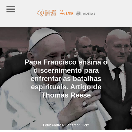
Papa Francisco ensina o
discernimento para
enfrentar as batalhas
espirituais. Artigo de
Thomas Reese
Foto: Pietro Piupparco/ Flickr