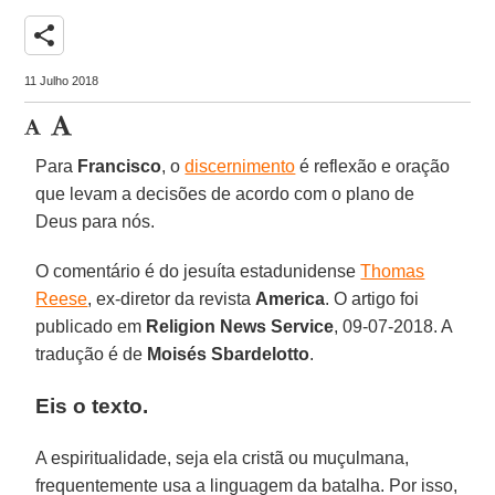
share
11 Julho 2018
Para
Francisco
, o
discernimento
é reflexão e oração
que levam a decisões de acordo com o plano de
Deus para nós.
O comentário é do jesuíta estadunidense
Thomas
Reese
, ex-diretor da revista
America
. O artigo foi
publicado em
Religion News Service
, 09-07-2018. A
tradução é de
Moisés Sbardelotto
.
Eis o texto.
A espiritualidade, seja ela cristã ou muçulmana,
frequentemente usa a linguagem da batalha. Por isso,