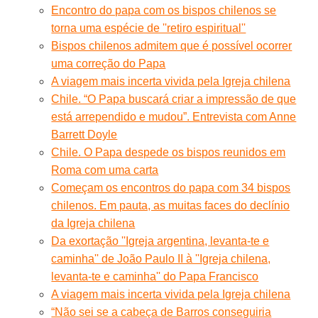
Encontro do papa com os bispos chilenos se
torna uma espécie de ''retiro espiritual''
Bispos chilenos admitem que é possível ocorrer
uma correção do Papa
A viagem mais incerta vivida pela Igreja chilena
Chile. “O Papa buscará criar a impressão de que
está arrependido e mudou”. Entrevista com Anne
Barrett Doyle
Chile. O Papa despede os bispos reunidos em
Roma com uma carta
Começam os encontros do papa com 34 bispos
chilenos. Em pauta, as muitas faces do declínio
da Igreja chilena
Da exortação ''Igreja argentina, levanta-te e
caminha'' de João Paulo II à ''Igreja chilena,
levanta-te e caminha'' do Papa Francisco
A viagem mais incerta vivida pela Igreja chilena
“Não sei se a cabeça de Barros conseguiria