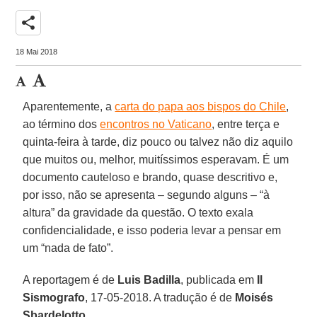
share
18 Mai 2018
Aparentemente, a
carta do papa aos bispos do Chile
,
ao término dos
encontros no Vaticano
, entre terça e
quinta-feira à tarde, diz pouco ou talvez não diz aquilo
que muitos ou, melhor, muitíssimos esperavam. É um
documento cauteloso e brando, quase descritivo e,
por isso, não se apresenta – segundo alguns – “à
altura” da gravidade da questão. O texto exala
confidencialidade, e isso poderia levar a pensar em
um “nada de fato”.
A reportagem é de
Luis Badilla
, publicada em
Il
Sismografo
, 17-05-2018. A tradução é de
Moisés
Sbardelotto
.