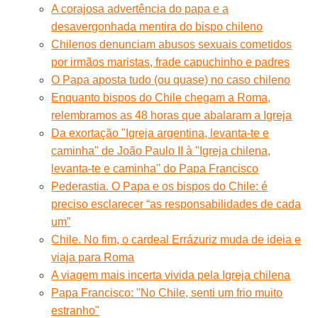
A corajosa advertência do papa e a
desavergonhada mentira do bispo chileno
Chilenos denunciam abusos sexuais cometidos
por irmãos maristas, frade capuchinho e padres
O Papa aposta tudo (ou quase) no caso chileno
Enquanto bispos do Chile chegam a Roma,
relembramos as 48 horas que abalaram a Igreja
Da exortação ''Igreja argentina, levanta-te e
caminha'' de João Paulo II à ''Igreja chilena,
levanta-te e caminha'' do Papa Francisco
Pederastia. O Papa e os bispos do Chile: é
preciso esclarecer “as responsabilidades de cada
um”
Chile. No fim, o cardeal Errázuriz muda de ideia e
viaja para Roma
A viagem mais incerta vivida pela Igreja chilena
Papa Francisco: "No Chile, senti um frio muito
estranho"