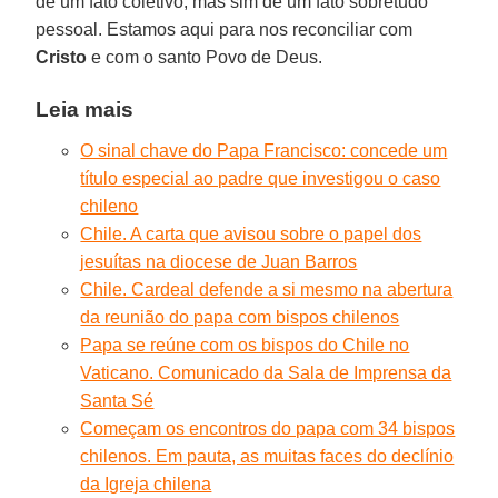
de um fato coletivo, mas sim de um fato sobretudo
pessoal. Estamos aqui para nos reconciliar com
Cristo
e com o santo Povo de Deus.
Leia mais
O sinal chave do Papa Francisco: concede um
título especial ao padre que investigou o caso
chileno
Chile. A carta que avisou sobre o papel dos
jesuítas na diocese de Juan Barros
Chile. Cardeal defende a si mesmo na abertura
da reunião do papa com bispos chilenos
Papa se reúne com os bispos do Chile no
Vaticano. Comunicado da Sala de Imprensa da
Santa Sé
Começam os encontros do papa com 34 bispos
chilenos. Em pauta, as muitas faces do declínio
da Igreja chilena