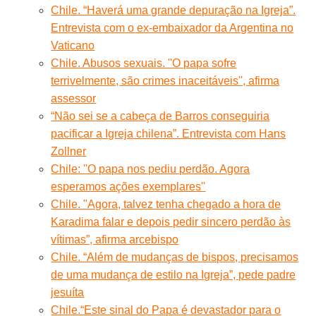
Chile. “Haverá uma grande depuração na Igreja”.
Entrevista com o ex-embaixador da Argentina no
Vaticano
Chile. Abusos sexuais. ''O papa sofre
terrivelmente, são crimes inaceitáveis'', afirma
assessor
“Não sei se a cabeça de Barros conseguiria
pacificar a Igreja chilena”. Entrevista com Hans
Zollner
Chile: ''O papa nos pediu perdão. Agora
esperamos ações exemplares''
Chile. "Agora, talvez tenha chegado a hora de
Karadima falar e depois pedir sincero perdão às
vítimas”, afirma arcebispo
Chile. “Além de mudanças de bispos, precisamos
de uma mudança de estilo na Igreja”, pede padre
jesuíta
Chile.“Este sinal do Papa é devastador para o