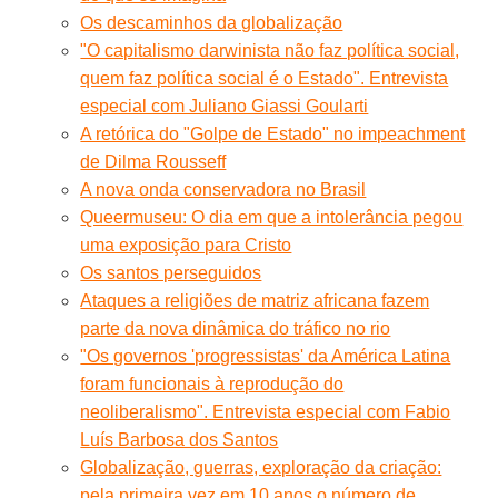
Os descaminhos da globalização
"O capitalismo darwinista não faz política social,
quem faz política social é o Estado". Entrevista
especial com Juliano Giassi Goularti
A retórica do "Golpe de Estado" no impeachment
de Dilma Rousseff
A nova onda conservadora no Brasil
Queermuseu: O dia em que a intolerância pegou
uma exposição para Cristo
Os santos perseguidos
Ataques a religiões de matriz africana fazem
parte da nova dinâmica do tráfico no rio
"Os governos 'progressistas' da América Latina
foram funcionais à reprodução do
neoliberalismo". Entrevista especial com Fabio
Luís Barbosa dos Santos
Globalização, guerras, exploração da criação:
pela primeira vez em 10 anos o número de