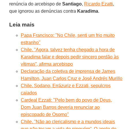
renúncia do arcebispo de
Santiago
,
Ricardo Ezatti
,
que ignorou as denúncias contra
Karadima
.
Leia mais
Papa Francisco: "No Chile, senti um frio muito
estranho"
Chile. "Agora, talvez tenha chegado a hora de
Karadima falar e depois pedir sincero perdão às
vítimas”, afirma arcebispo
Declaração da coletiva de imprensa de James
Hamilton, Juan Carlos Cruz e José Andrés Murillo
Chile. Sodano, Errázuriz e Ezzati, sepulcros
caiados
Cardeal Ezzati: ''Pelo bem do povo de Deus,
Dom Juan Barros deveria renunciar ao
episcopado de Osorno''
Chile. "Não ao clericalismo e a mundos ideais
que não tocam a vida de ninguém". O apelo de