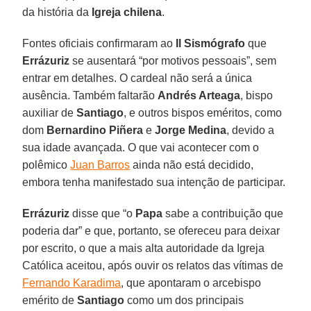
da história da
Igreja chilena
.
Fontes oficiais confirmaram ao
Il Sismógrafo
que
Errázuriz
se ausentará “por motivos pessoais”, sem
entrar em detalhes. O cardeal não será a única
ausência. Também faltarão
Andrés Arteaga
, bispo
auxiliar de
Santiago
, e outros bispos eméritos, como
dom
Bernardino Piñera
e
Jorge Medina
, devido a
sua idade avançada. O que vai acontecer com o
polêmico
Juan Barros
ainda não está decidido,
embora tenha manifestado sua intenção de participar.
Errázuriz
disse que “o
Papa
sabe a contribuição que
poderia dar” e que, portanto, se ofereceu para deixar
por escrito, o que a mais alta autoridade da Igreja
Católica aceitou, após ouvir os relatos das vítimas de
Fernando Karadima
, que apontaram o arcebispo
emérito de
Santiago
como um dos principais