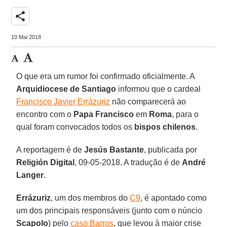
share
10 Mai 2018
O que era um rumor foi confirmado oficialmente. A
Arquidiocese de Santiago
informou que o cardeal
Francisco Javier Errázuriz
não comparecerá ao
encontro com o
Papa Francisco
em
Roma
, para o
qual foram convocados todos os
bispos chilenos
.
A reportagem é de
Jesús Bastante
, publicada por
Religión Digital
, 09-05-2018. A tradução é de
André
Langer
.
Errázuriz
, um dos membros do
C9
, é apontado como
um dos principais responsáveis (junto com o núncio
Scapolo
) pelo
caso Barros
, que levou à maior crise