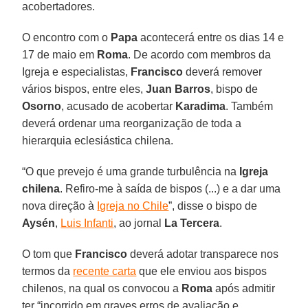
acobertadores.
O encontro com o
Papa
acontecerá entre os dias 14 e
17 de maio em
Roma
. De acordo com membros da
Igreja e especialistas,
Francisco
deverá remover
vários bispos, entre eles,
Juan Barros
, bispo de
Osorno
, acusado de acobertar
Karadima
. Também
deverá ordenar uma reorganização de toda a
hierarquia eclesiástica chilena.
“O que prevejo é uma grande turbulência na
Igreja
chilena
. Refiro-me à saída de bispos (...) e a dar uma
nova direção à
Igreja no Chile
”, disse o bispo de
Aysén
,
Luis Infanti
, ao jornal
La Tercera
.
O tom que
Francisco
deverá adotar transparece nos
termos da
recente carta
que ele enviou aos bispos
chilenos, na qual os convocou a
Roma
após admitir
ter “incorrido em graves erros de avaliação e