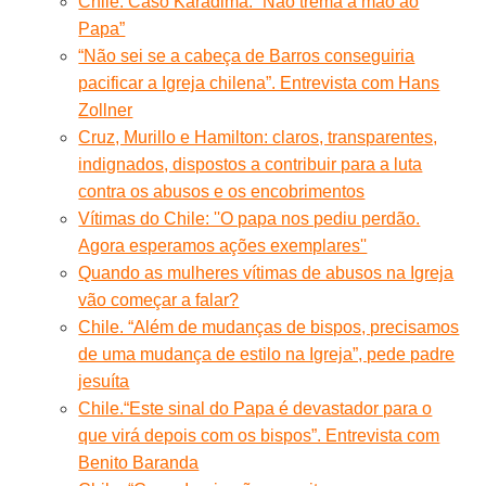
Chile. Caso Karadima: “Não trema a mão ao
Papa”
“Não sei se a cabeça de Barros conseguiria
pacificar a Igreja chilena”. Entrevista com Hans
Zollner
Cruz, Murillo e Hamilton: claros, transparentes,
indignados, dispostos a contribuir para a luta
contra os abusos e os encobrimentos
Vítimas do Chile: ''O papa nos pediu perdão.
Agora esperamos ações exemplares''
Quando as mulheres vítimas de abusos na Igreja
vão começar a falar?
Chile. “Além de mudanças de bispos, precisamos
de uma mudança de estilo na Igreja”, pede padre
jesuíta
Chile.“Este sinal do Papa é devastador para o
que virá depois com os bispos”. Entrevista com
Benito Baranda