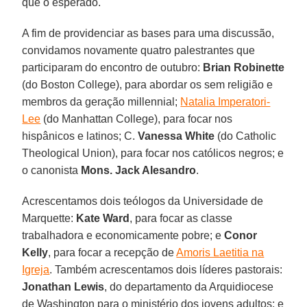
que o esperado.
A fim de providenciar as bases para uma discussão,
convidamos novamente quatro palestrantes que
participaram do encontro de outubro:
Brian Robinette
(do Boston College), para abordar os sem religião e
membros da geração millennial;
Natalia Imperatori-
Lee
(do Manhattan College), para focar nos
hispânicos e latinos; C.
Vanessa White
(do Catholic
Theological Union), para focar nos católicos negros; e
o canonista
Mons. Jack Alesandro
.
Acrescentamos dois teólogos da Universidade de
Marquette:
Kate Ward
, para focar as classe
trabalhadora e economicamente pobre; e
Conor
Kelly
, para focar a recepção de
Amoris Laetitia na
Igreja
. Também acrescentamos dois líderes pastorais:
Jonathan Lewis
, do departamento da Arquidiocese
de Washington para o ministério dos jovens adultos; e