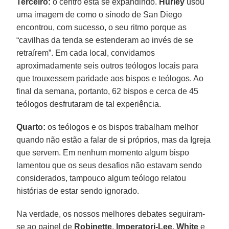
Terceiro:
o centro está se expandindo.
Hurley
usou
uma imagem de como o sínodo de San Diego
encontrou, com sucesso, o seu ritmo porque as
“cavilhas da tenda se estenderam ao invés de se
retraírem”. Em cada local, convidamos
aproximadamente seis outros teólogos locais para
que trouxessem paridade aos bispos e teólogos. Ao
final da semana, portanto, 62 bispos e cerca de 45
teólogos desfrutaram de tal experiência.
Quarto:
os teólogos e os bispos trabalham melhor
quando não estão a falar de si próprios, mas da Igreja
que servem. Em nenhum momento algum bispo
lamentou que os seus desafios não estavam sendo
considerados, tampouco algum teólogo relatou
histórias de estar sendo ignorado.
Na verdade, os nossos melhores debates seguiram-
se ao painel de
Robinette
,
Imperatori-Lee
,
White
e