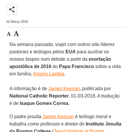
share
02 Março 2018
Na semana passada, viajei com outros oito líderes
pastorais e teólogos pelos
EUA
para auxiliar os
nossos bispos num debate a partir da
exortação
apostólica de 2016
do
Papa Francisco
sobre a vida
em família,
Amoris Laetitia
.
A informação é de
James Keenan
, publicada por
National Catholic Reporter
, 01-03-2018. A tradução
é de
Isaque Gomes Correa
.
O padre jesuíta
James Keenan
é teólogo moral e
trabalha como professor e diretor do
Instituto Jesuíta
da Boston College
(
Jesuit Institute at Boston