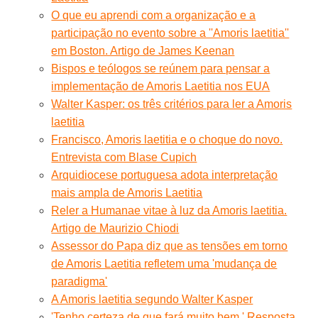
O que eu aprendi com a organização e a
participação no evento sobre a ''Amoris laetitia''
em Boston. Artigo de James Keenan
Bispos e teólogos se reúnem para pensar a
implementação de Amoris Laetitia nos EUA
Walter Kasper: os três critérios para ler a Amoris
laetitia
Francisco, Amoris laetitia e o choque do novo.
Entrevista com Blase Cupich
Arquidiocese portuguesa adota interpretação
mais ampla de Amoris Laetitia
Reler a Humanae vitae à luz da Amoris laetitia.
Artigo de Maurizio Chiodi
Assessor do Papa diz que as tensões em torno
de Amoris Laetitia refletem uma 'mudança de
paradigma'
A Amoris laetitia segundo Walter Kasper
'Tenho certeza de que fará muito bem.' Resposta