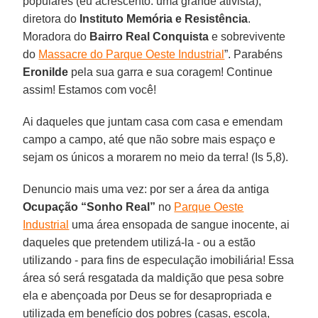
populares (eu acrescento: uma grande ativista),
diretora do
Instituto Memória e Resistência
.
Moradora do
Bairro Real Conquista
e sobrevivente
do
Massacre do Parque Oeste Industrial
”. Parabéns
Eronilde
pela sua garra e sua coragem! Continue
assim! Estamos com você!
Ai daqueles que juntam casa com casa e emendam
campo a campo, até que não sobre mais espaço e
sejam os únicos a morarem no meio da terra! (Is 5,8).
Denuncio mais uma vez: por ser a área da antiga
Ocupação “Sonho Real”
no
Parque Oeste
Industrial
uma área ensopada de sangue inocente, ai
daqueles que pretendem utilizá-la - ou a estão
utilizando - para fins de especulação imobiliária! Essa
área só será resgatada da maldição que pesa sobre
ela e abençoada por Deus se for desapropriada e
utilizada em benefício dos pobres (casas, escola,