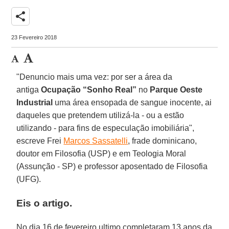
share
23 Fevereiro 2018
"Denuncio mais uma vez: por ser a área da
antiga
Ocupação “Sonho Real”
no
Parque Oeste
Industrial
uma área ensopada de sangue inocente, ai
daqueles que pretendem utilizá-la - ou a estão
utilizando - para fins de especulação imobiliária",
escreve Frei
Marcos Sassatelli
, frade dominicano,
doutor em Filosofia (USP) e em Teologia Moral
(Assunção - SP) e professor aposentado de Filosofia
(UFG).
Eis o artigo.
No dia 16 de fevereiro ultimo completaram 13 anos da