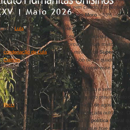
TRF-4
. Desde então, seu ibope vem caindo. Em dezembro,
número de pessoas que desaprovam
Moro
– 53% – super
Pois
Lula
candidato também se beneficiou desse incômodo
índices de rejeição caírem e seu apoio para que volte à
pr
despeito de quem viu provas circunstanciais muito fortes 
condenação de Lula
, como a ex-ministra do
Superior Trib
Calmon
, o
Brasil
atual passou recibo de um quadro defor
vésperas da
eleição
. Talvez
Lula
já fizesse esse cálculo 
seu caminho para salvar sua reputação.
Ironicamente, a
classe política
que apoiou e sentenciou s
seus votos vive um revés que já havia sido previsto pelo c
Ricci
em artigo para este jornal no dia 30 de agosto de 201
celebra a queda de
Rousseff
será rechaçada outra vez. 
a maioria da população é pobre. Não há
política liberal
qu
matemática. Desta forma, a
esquerda
, que hoje se vê ac