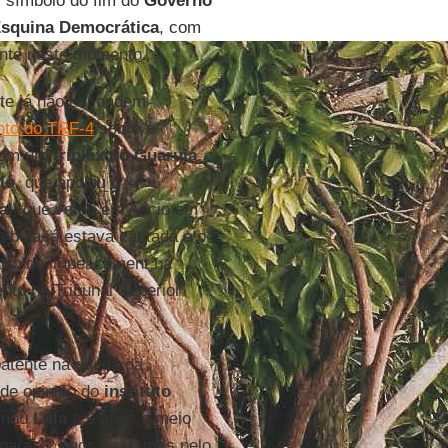
 símbolo do fim do
Governo
squina Democrática
, com
ente neste momento.
te já não escondem
nto do TRF-4
sobre o
om um
tríplex no Guarujá
.
lo
, que apoiou o
al
, que votou em Aécio em
a bola já estava cantada e o
eatro do impeachment na
nto no Tribunal Superior
atente na queda da
 de opinião do
instituto
denou
Lula
a 9 anos e meio
 para 12 anos e um mês pelo