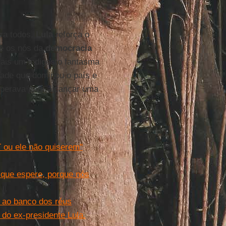
ra todos,
Lula
reforça o
ue os nós da
democracia
mais um indigesto fantasma
dade que dominou o país e
sperava para alcançar uma
 ou ele não quiserem"
e que espere, porque nós
s ao banco dos réus
do ex-presidente Lula.