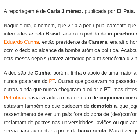
A reportagem é de
Carla Jiménez
, publicada por
El País
,
Naquele dia, o homem, que viria a pedir publicamente que 
intercedesse pelo
Brasil
, acatou o pedido de
impeachment
Eduardo Cunha
, então presidente da
Câmara
, era ali o 
com o dedo ao alcance da bomba atômica política. Acabou
dois meses depois (talvez atendido pela misericórdia divi
A decisão de
Cunha
, porém, tinha o apoio de uma maioria
nunca gostaram do
PT
. Outras que gostavam no passado 
outras ainda que nunca chegaram a odiar o
PT
, mas dete
Petrobras
havia virado a mina de ouro de
esquemas corr
estavam também os que padecem de
demofobia
, que jo
ressentimento de ver um país fora do zona de (des)confort
reclamam de pobres nas universidades, aviões ou que ac
servia para aumentar a prole da
baixa renda
. Mas dizer 