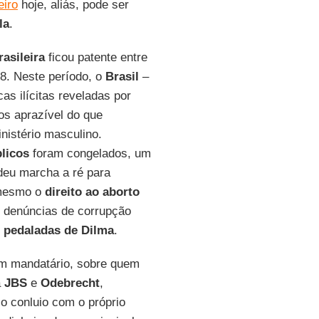
eiro
hoje, aliás, pode ser
la
.
rasileira
ficou patente entre
8. Neste período, o
Brasil
–
cas ilícitas reveladas por
s aprazível do que
istério masculino.
licos
foram congelados, um
eu marcha a ré para
 mesmo o
direito ao aborto
 denúncias de corrupção
pedaladas de Dilma
.
um mandatário, sobre quem
a
JBS
e
Odebrecht
,
é o conluio com o próprio