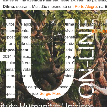
estiveram na
avenida Paulista
neste 24. Nem as panelas,
Dilma
, soaram. Multidão mesmo só em
Porto Alegre
, na
E
milhares vestidos de vermelho para defender o ex-presid
Muitos que apoiaram a
queda de Dilma
no passado recen
ressentimento. Há uma angústia visível diante do
julgame
suposto crime de
Lula
de ter sido beneficiado pela
OAS
c
“Tirar o
Lula
da eleição é um golpe”, diz
Luis
, de
São Pau
impeachment
. “É uma total palhaçada”, diz
Lucia
, de
Nat
2014. A sensação, até a véspera do
julgamento
, era que 
resultado já era sabido antes do juízo. O mesmo que o t
Câmara, a votação das denúncias contra Temer, o julgame
Eleitoral, que também salvou o presidente...
Uma amostra de que esse incômodo era crescente ficou p
popularidade do juiz
Sergio Moro
, retratada em pesquisas
Ipsos
. A percepção de injustiça passou por ele, que con
de prisão em julho do ano passado, pena esta aumentada