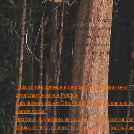
sentenciava
Ricci
.
No
Brasil
do absurdo e de uma
justiça
que não parece pa
papel de vítima. Beneficia-se também da percepção de q
não estão sendo desatados. Muito pelo contrário, ganha 
neste dia 24. Estende-se o ressentimento sobre a vulgari
mostra que há um caminho muito mais longo do que se e
sociedade
mais sadia.
Leia mais
"Lula só não começa a campanha em agosto se o PT
Uma chance para a Política
Lula durante ato em São Paulo: “Quero avisar a elit
vamos voltar”
Histórico, julgamento de Lula leva novos ressentido
O julgamento e os impactos políticos da condenação 