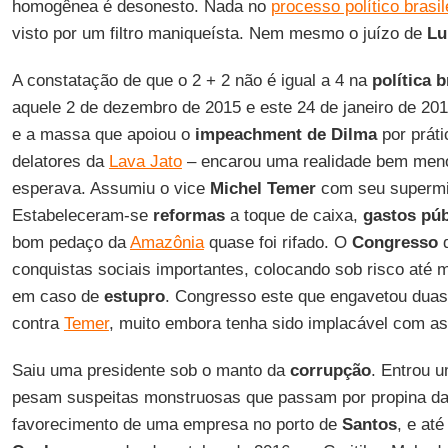
homogênea é desonesto. Nada no
processo político brasil
visto por um filtro maniqueísta. Nem mesmo o juízo de
Lu
A constatação de que o 2 + 2 não é igual a 4 na
política b
aquele 2 de dezembro de 2015 e este 24 de janeiro de 201
e a massa que apoiou o
impeachment de Dilma
por práti
delatores da
Lava Jato
– encarou uma realidade bem meno
esperava. Assumiu o vice
Michel Temer
com seu supermin
Estabeleceram-se
reformas
a toque de caixa,
gastos púb
bom pedaço da
Amazônia
quase foi rifado. O
Congresso
d
conquistas sociais importantes, colocando sob risco até
em caso de
estupro
. Congresso este que engavetou duas
contra
Temer
, muito embora tenha sido implacável com as
Saiu uma presidente sob o manto da
corrupção
. Entrou 
pesam suspeitas monstruosas que passam por propina d
favorecimento de uma empresa no porto de
Santos
, e at