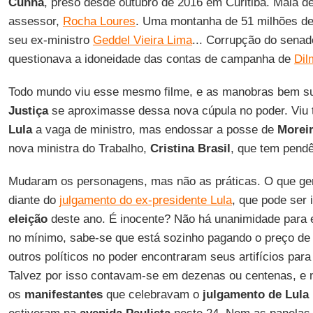
Cunha
, preso desde outubro de 2016 em Curitiba. Mala de
assessor,
Rocha Loures
. Uma montanha de 51 milhões de
seu ex-ministro
Geddel Vieira Lima
... Corrupção do sena
questionava a idoneidade das contas de campanha de
Dil
Todo mundo viu esse mesmo filme, e as manobras bem suc
Justiça
se aproximasse dessa nova cúpula no poder. Vi
Lula
a vaga de ministro, mas endossar a posse de
Morei
nova ministra do Trabalho,
Cristina Brasil
, que tem pendê
Mudaram os personagens, mas não as práticas. O que ger
diante do
julgamento do ex-presidente Lula
, que pode ser 
eleição
deste ano. É inocente? Não há unanimidade para e
no mínimo, sabe-se que está sozinho pagando o preço de 
outros políticos no poder encontraram seus artifícios para 
Talvez por isso contavam-se em dezenas ou centenas, e n
os
manifestantes
que celebravam o
julgamento de Lula