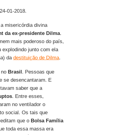
 24-01-2018.
a misericórdia divina
 da ex-presidente Dilma
.
homem mais poderoso do país,
 explodindo junto com ela
na) da
destituição de Dilma
.
 no
Brasil
. Pessoas que
e se desencantaram. E
stavam saber que a
uptos
. Entre esses,
garam no ventilador o
o social. Os tais que
reditam que o
Bolsa Família
que toda essa massa era