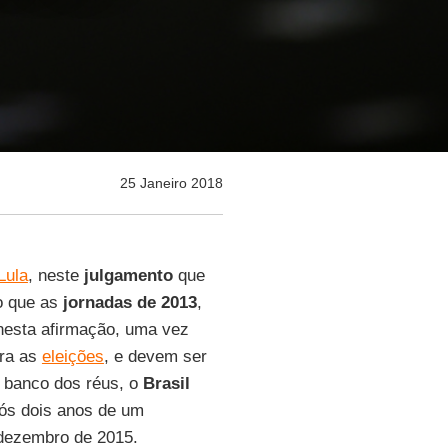
25 Janeiro 2018
Lula
, neste
julgamento
que
o que as
jornadas de 2013
,
nesta afirmação, uma vez
ara as
eleições
, e devem ser
 banco dos réus, o
Brasil
pós dois anos de um
dezembro de 2015.