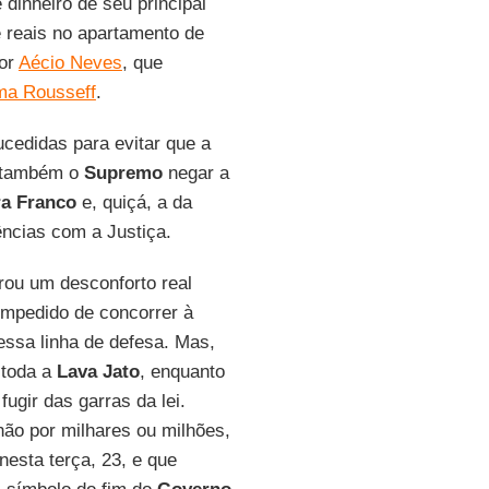
 dinheiro de seu principal
 reais no apartamento de
dor
Aécio Neves
, que
ma Rousseff
.
edidas para evitar que a
u também o
Supremo
negar a
ra Franco
e, quiçá, a da
ncias com a Justiça.
ou um desconforto real
impedido de concorrer à
ssa linha de defesa. Mas,
toda a
Lava Jato
, enquanto
fugir das garras da lei.
ão por milhares ou milhões,
nesta terça, 23, e que