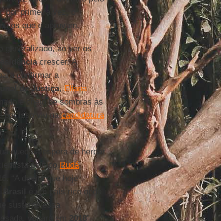
 por primeira vez, o
ou os que o aprovam.
 generalizado, ao ver os
esidência
crescer. A
para confirmar a
unal de Justiça
,
Eliana
mado e cheio de sombras às
e por isso viu na
candidatura
ua queda à espera de herdar
ientista político
Rudá
6. “A direita que hoje
O
Brasil
é um país rico onde
e sustente essa
ossada, voltará em
2018
”,