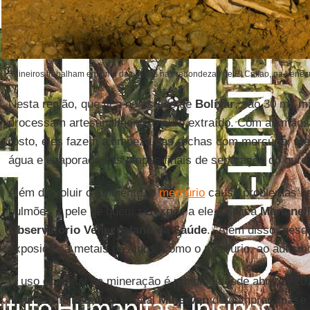
Mineiros trabalham em uma das minas nas redondezas de El Callao, na Venezu
Nesta região, que fica no estado de
Bolívar
, são 30 mil m
processam artesanalmente o ouro extraído. Com as mão
rosto, eles fazem a limpeza das rochas com mercúrio, met
água e evaporado nas etapas finais de separação do ouro
Além de poluir o ambiente, o
mercúrio
causa problemas neu
pulmões e pele de quem se expõe a ele, explica
Marianel
Observatório Venezuelano da Saúde
. "Além disso, pes
exposição a metais pesados, como o mercúrio, ao autismo
O uso do metal na mineração é proibido desde abril de 20
impede a mineradora estatal
Minerven
de comprar quase 