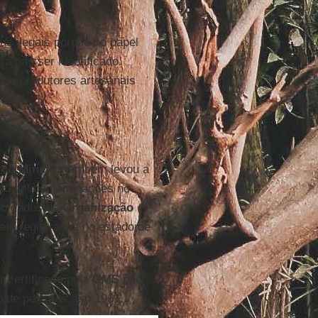
s ilegais porque no papel
a não ser identificado.
 de produtores artesanais
ais."
rco Mineiro
também levou a
40 mil contaminações no
do dados da
Organização
ram registrados no estado de
 certificado pela
OMS
por
ão de pessoas, em 1961.