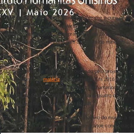
mineiros artesanais de
Bolívar
.
"Não posso afirmar que a
Minerven
compre o ouro de mina
não é assim", diz um funcionário da empresa que pediu par
"Estamos autorizados a comprar de 17 ou 18 associações
de ouro, mas sabemos que eles compram de mineiros ileg
Malária
O crescimento da mineração provocado pelo projeto do
A
uma epidemia de
malária
na
Venezuela
. Em 2016 foram 2
país, um número 76% maior que o do ano anterior, segun
Mundial da Saúde (OMS)
. Três em cada quatro casos fo
Bolívar
, que faz fronteira com o
Brasil
.
O dado é alarmante para o país, o primeiro do mundo a ser
ter erradicado a malária em locais de grande concentraç