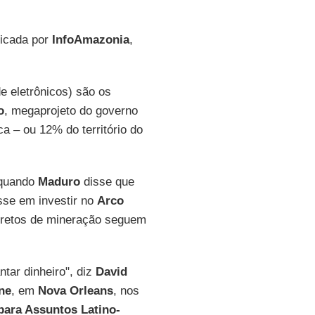
licada por
InfoAmazonia
,
 eletrônicos) são os
o
, megaprojeto do governo
a – ou 12% do território do
 quando
Maduro
disse que
sse em investir no
Arco
ncretos de mineração seguem
ntar dinheiro", diz
David
ne
, em
Nova Orleans
, nos
ara Assuntos Latino-