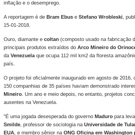
inflação e o desemprego.
A reportagem é de
Bram Ebus
e
Stefano Wrobleski
, pub
15-01-2018.
Ouro, diamante e
coltan
(composto usado na fabricação de
principais produtos extraídos do
Arco Mineiro do Orinoc
da
Venezuela
que ocupa 112 mil km2 da floresta amazônic
país.
O projeto foi oficialmente inaugurado em agosto de 2016,
150 companhias de 35 países haviam demonstrado intere
Mineiro
. Um ano e meio depois, no entanto, projetos co
ausentes na Venezuela.
"É uma jogada desesperada do governo
Maduro
para leva
Smilde
, professor de sociologia na
Universidade de Tula
EUA
, e membro sênior na
ONG Oficina em Washington p