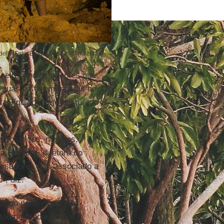
ela (Foto: Bram Ebus | InfoAmazonia)
ineiros independentes que
s nuas e sem máscaras no
al líquido que é misturado à
.
rológicos, nos rins,
la Herrera
, diretora do
quisadores têm associado a
", diz.
16 no país, o que não
toda a produção dos