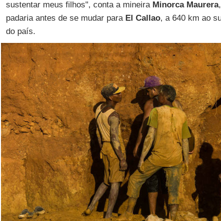
sustentar meus filhos", conta a mineira
Minorca Maurera
padaria antes de se mudar para
El Callao
, a 640 km ao s
do país.