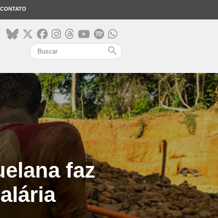
CONTATO
search
elana faz
alária