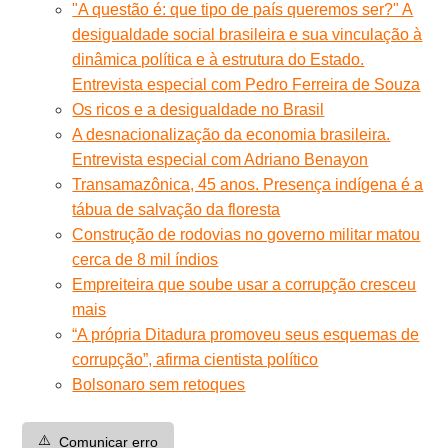
"A questão é: que tipo de país queremos ser?" A
desigualdade social brasileira e sua vinculação à
dinâmica política e à estrutura do Estado.
Entrevista especial com Pedro Ferreira de Souza
Os ricos e a desigualdade no Brasil
A desnacionalização da economia brasileira.
Entrevista especial com Adriano Benayon
Transamazônica, 45 anos. Presença indígena é a
tábua de salvação da floresta
Construção de rodovias no governo militar matou
cerca de 8 mil índios
Empreiteira que soube usar a corrupção cresceu
mais
“A própria Ditadura promoveu seus esquemas de
corrupção”, afirma cientista político
Bolsonaro sem retoques
⚠️
Comunicar erro