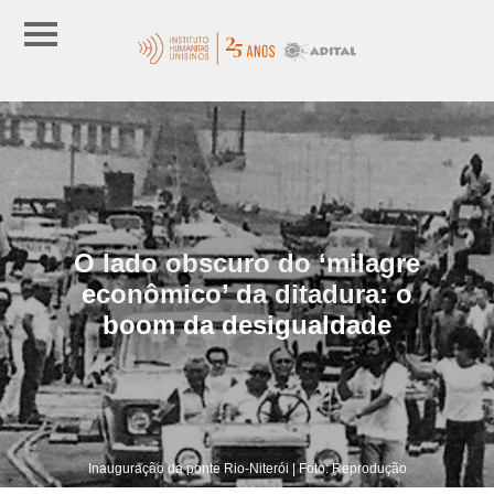
O lado obscuro do ‘milagre
econômico’ da ditadura: o
boom da desigualdade
Inauguração da ponte Rio-Niterói | Foto: Reprodução