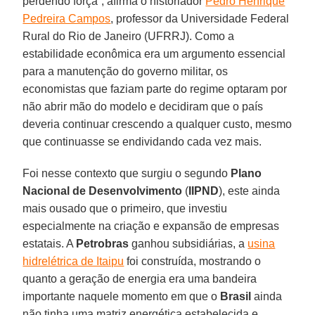
perdendo força”, afirma o historiador
Pedro Henrique
Pedreira Campos
, professor da Universidade Federal
Rural do Rio de Janeiro (UFRRJ). Como a
estabilidade econômica era um argumento essencial
para a manutenção do governo militar, os
economistas que faziam parte do regime optaram por
não abrir mão do modelo e decidiram que o país
deveria continuar crescendo a qualquer custo, mesmo
que continuasse se endividando cada vez mais.
Foi nesse contexto que surgiu o segundo
Plano
Nacional de Desenvolvimento
(
IIPND
), este ainda
mais ousado que o primeiro, que investiu
especialmente na criação e expansão de empresas
estatais. A
Petrobras
ganhou subsidiárias, a
usina
hidrelétrica de Itaipu
foi construída, mostrando o
quanto a geração de energia era uma bandeira
importante naquele momento em que o
Brasil
ainda
não tinha uma matriz energética estabelecida e