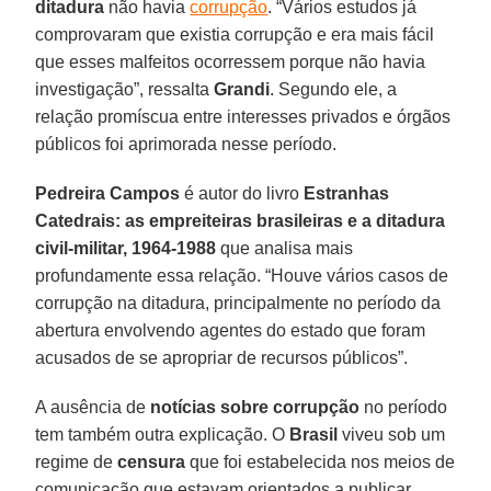
ditadura
não havia
corrupção
. “Vários estudos já
comprovaram que existia corrupção e era mais fácil
que esses malfeitos ocorressem porque não havia
investigação”, ressalta
Grandi
. Segundo ele, a
relação promíscua entre interesses privados e órgãos
públicos foi aprimorada nesse período.
Pedreira Campos
é autor do livro
Estranhas
Catedrais: as empreiteiras brasileiras e a ditadura
civil-militar, 1964-1988
que analisa mais
profundamente essa relação. “Houve vários casos de
corrupção na ditadura, principalmente no período da
abertura envolvendo agentes do estado que foram
acusados de se apropriar de recursos públicos”.
A ausência de
notícias sobre corrupção
no período
tem também outra explicação. O
Brasil
viveu sob um
regime de
censura
que foi estabelecida nos meios de
comunicação que estavam orientados a publicar