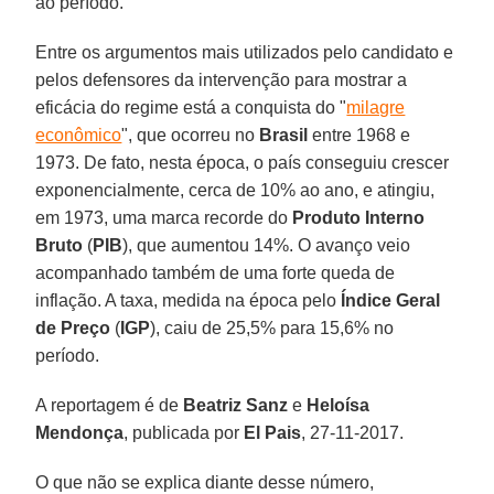
ao período.
Entre os argumentos mais utilizados pelo candidato e
pelos defensores da intervenção para mostrar a
eficácia do regime está a conquista do "
milagre
econômico
", que ocorreu no
Brasil
entre 1968 e
1973. De fato, nesta época, o país conseguiu crescer
exponencialmente, cerca de 10% ao ano, e atingiu,
em 1973, uma marca recorde do
Produto Interno
Bruto
(
PIB
), que aumentou 14%. O avanço veio
acompanhado também de uma forte queda de
inflação. A taxa, medida na época pelo
Índice Geral
de Preço
(
IGP
), caiu de 25,5% para 15,6% no
período.
A reportagem é de
Beatriz Sanz
e
Heloísa
Mendonça
, publicada por
El Pais
, 27-11-2017.
O que não se explica diante desse número,