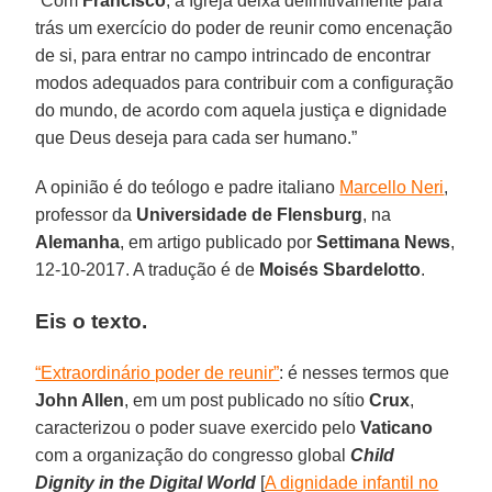
“Com
Francisco
, a Igreja deixa definitivamente para
trás um exercício do poder de reunir como encenação
de si, para entrar no campo intrincado de encontrar
modos adequados para contribuir com a configuração
do mundo, de acordo com aquela justiça e dignidade
que Deus deseja para cada ser humano.”
A opinião é do teólogo e padre italiano
Marcello Neri
,
professor da
Universidade de Flensburg
, na
Alemanha
, em artigo publicado por
Settimana News
,
12-10-2017. A tradução é de
Moisés Sbardelotto
.
Eis o texto.
“Extraordinário poder de reunir”
: é nesses termos que
John Allen
, em um post publicado no sítio
Crux
,
caracterizou o poder suave exercido pelo
Vaticano
com a organização do congresso global
Child
Dignity in the Digital World
[
A dignidade infantil no