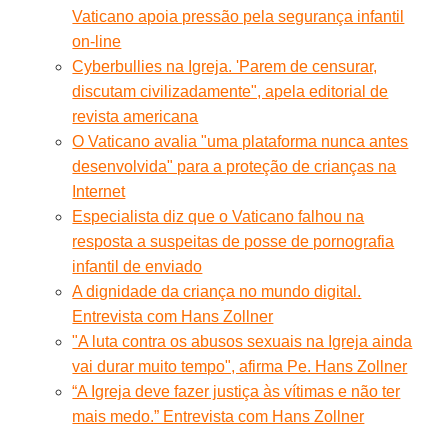
Vaticano apoia pressão pela segurança infantil
on-line
Cyberbullies na Igreja. 'Parem de censurar,
discutam civilizadamente", apela editorial de
revista americana
O Vaticano avalia "uma plataforma nunca antes
desenvolvida" para a proteção de crianças na
Internet
Especialista diz que o Vaticano falhou na
resposta a suspeitas de posse de pornografia
infantil de enviado
A dignidade da criança no mundo digital.
Entrevista com Hans Zollner
"A luta contra os abusos sexuais na Igreja ainda
vai durar muito tempo", afirma Pe. Hans Zollner
“A Igreja deve fazer justiça às vítimas e não ter
mais medo.” Entrevista com Hans Zollner