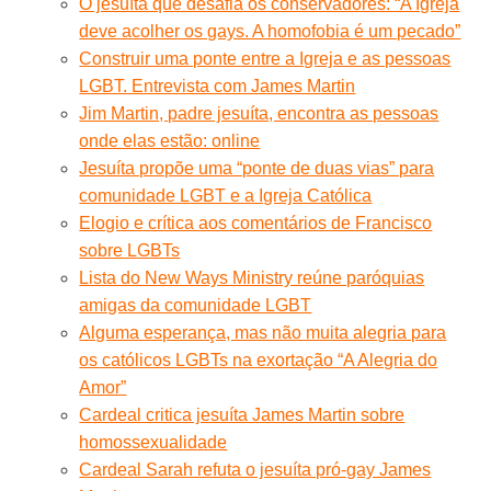
O jesuíta que desafia os conservadores: “A Igreja
deve acolher os gays. A homofobia é um pecado”
Construir uma ponte entre a Igreja e as pessoas
LGBT. Entrevista com James Martin
Jim Martin, padre jesuíta, encontra as pessoas
onde elas estão: online
Jesuíta propõe uma “ponte de duas vias” para
comunidade LGBT e a Igreja Católica
Elogio e crítica aos comentários de Francisco
sobre LGBTs
Lista do New Ways Ministry reúne paróquias
amigas da comunidade LGBT
Alguma esperança, mas não muita alegria para
os católicos LGBTs na exortação “A Alegria do
Amor”
Cardeal critica jesuíta James Martin sobre
homossexualidade
Cardeal Sarah refuta o jesuíta pró-gay James