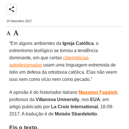
share
19 Setembro 2017
“Em alguns ambientes da
Igreja Católica
, o
extremismo teológico se tornou a tendência
dominante, em que certas
cibermilícias
autodesignadas
usam uma linguagem extremista de
ódio em defesa da ortodoxia católica. Elas não veem
isso nem como vício nem como pecado.”
A opinião é do historiador italiano
Massimo Faggioli
,
professor da
Villanova University
, nos
EUA
, em
artigo publicado por
La Croix International
, 18-09-
2017. A tradução é de
Moisés Sbardelotto
.
Eis o texto.