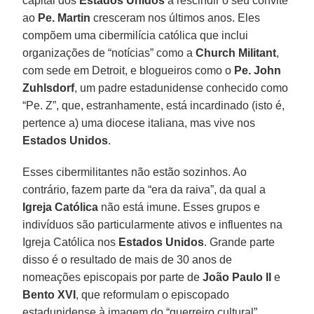
capital dos
Estados Unidos
a rescindir o seu convite
ao
Pe. Martin
cresceram nos últimos anos. Eles
compõem uma cibermilícia católica que inclui
organizações de “notícias” como a
Church Militant
,
com sede em Detroit, e blogueiros como o
Pe. John
Zuhlsdorf
, um padre estadunidense conhecido como
“Pe. Z”, que, estranhamente, está incardinado (isto é,
pertence a) uma diocese italiana, mas vive nos
Estados Unidos
.
Esses cibermilitantes não estão sozinhos. Ao
contrário, fazem parte da “era da raiva”, da qual a
Igreja Católica
não está imune. Esses grupos e
indivíduos são particularmente ativos e influentes na
Igreja Católica nos
Estados Unidos
. Grande parte
disso é o resultado de mais de 30 anos de
nomeações episcopais por parte de
João Paulo II
e
Bento XVI
, que reformulam o episcopado
estadunidense à imagem do “guerreiro cultural”.