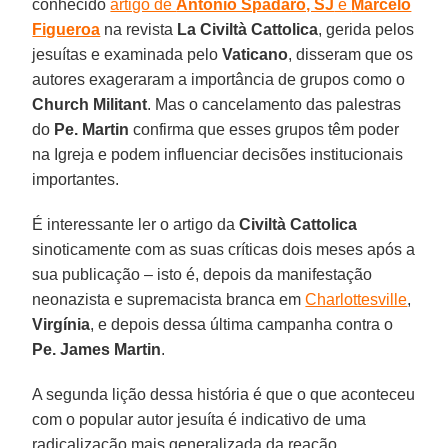
conhecido
artigo de
Antonio Spadaro, SJ
e
Marcelo
Figueroa
na revista
La Civiltà Cattolica
, gerida pelos
jesuítas e examinada pelo
Vaticano
, disseram que os
autores exageraram a importância de grupos como o
Church Militant
. Mas o cancelamento das palestras
do
Pe. Martin
confirma que esses grupos têm poder
na Igreja e podem influenciar decisões institucionais
importantes.
É interessante ler o artigo da
Civiltà Cattolica
sinoticamente com as suas críticas dois meses após a
sua publicação – isto é, depois da manifestação
neonazista e supremacista branca em
Charlottesville
,
Virgínia
, e depois dessa última campanha contra o
Pe. James Martin
.
A segunda lição dessa história é que o que aconteceu
com o popular autor jesuíta é indicativo de uma
radicalização mais generalizada da reação