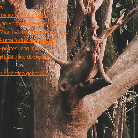
eu
 palavra "Rohingya"
s do Papa sobre os Rohingyas
ianmar, o objetivo é a China
é uma forma de “guerra”
e pontes, não muros
stabilidade do sudeste
m autêntico genocídio