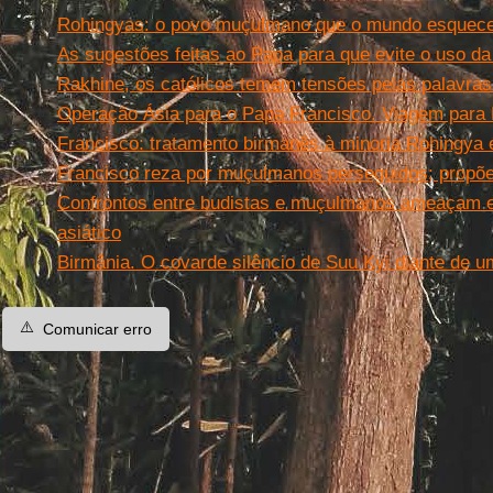
Rohingyas: o povo muçulmano que o mundo esquec
As sugestões feitas ao Papa para que evite o uso da
Rakhine, os católicos temem tensões pelas palavra
Operação Ásia para o Papa Francisco. Viagem para M
Francisco: tratamento birmanês à minoria Rohingya 
Francisco reza por muçulmanos perseguidos; propõ
Confrontos entre budistas e muçulmanos ameaçam e
asiático
Birmânia. O covarde silêncio de Suu Kyi diante de u
⚠️
Comunicar erro