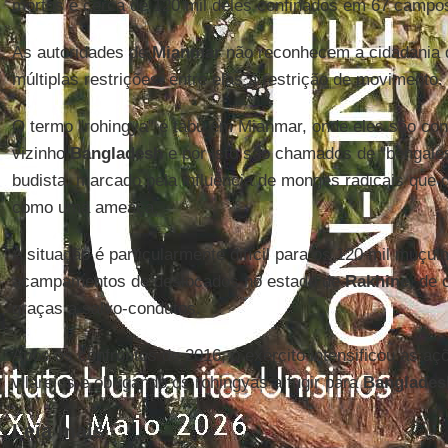
mortos e cerca de 120 mil deles confinados em 67 campo
As autoridades de
Mianmar
não reconhecem a cidadania 
múltiplas restrições, entre elas a restrição de movimento.
O termo "rohingya" é tabu em Mianmar, onde eles são con
vizinho
Bangladesh
e por isto são chamados de "bengales
budista, marcado pela influência de monges radicais que
como uma ameaça.
A situação é particularmente difícil para os 120 mil muç
acampamentos de deslocados no estado de
Rakhine
, de
graças a salvo-condutos.
Após os confrontos de 2016, o exército intensificou as aç
vilarejos e obrigando os rohingyas a fugir para
Banglades
Leia mais