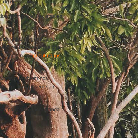
s de deslocados.
dos rohingya e lhes impõem
siderados imigrantes do
es" neste país de maioria
 denunciam os
muçulmanos
ulmanos que vivem nos
 onde poucos podem sair,
ões na região, incendiando
h
.