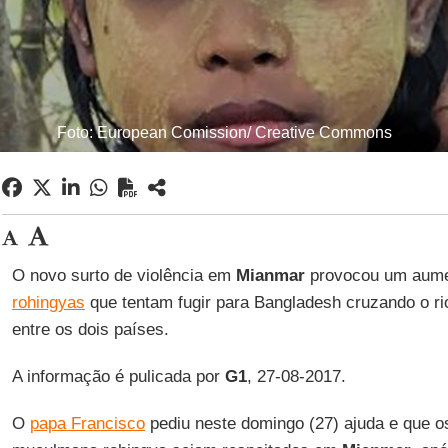
Foto: European Comission/ Creative Commons
O novo surto de violência em
Mianmar
provocou um aume
rohingyas
que tentam fugir para Bangladesh cruzando o r
entre os dois países.
A informação é pulicada por
G1
, 27-08-2017.
O
papa Francisco
pediu neste domingo (27) ajuda e que os