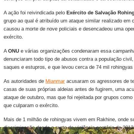
A ação foi reivindicada pelo
Exército de Salvação Rohin
grupo ao qual é atribuído um ataque similar realizado em
causou a morte de nove policiais e desencadeou uma oper
exército.
A
ONU
e várias organizações condenaram essa campanha 
denunciaram todo tipo de abusos contra a população civil,
saques e estupros, e que levou cerca de 74 mil rohingyas
As autoridades de
Mianmar
acusaram os agressores de t
casas de suas próprias aldeias antes de fugirem, uma ac
ataque de outubro, mas que foi rejeitada por grupos como
que culparam o exército.
Mais de 1 milhão de rohingyas vivem em Rakhine, onde 
discriminação desde o surto de violência sectária de 201