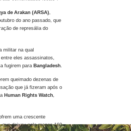
gya de Arakan (ARSA)
,
 outubro do ano passado, que
ação de represália do
militar na qual
 entre eles assassinatos,
 a fugirem para
Bangladesh
.
erem queimado dezenas de
usação que já fizeram após o
 a
Human Rights Watch
,
sofrem uma crescente
2, que deixou pelo menos 160