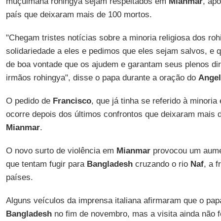
muçulmana rohingya sejam respeitados em
Mianmar
, ap
país que deixaram mais de 100 mortos.
"Chegam tristes notícias sobre a minoria religiosa dos r
solidariedade a eles e pedimos que eles sejam salvos, e
de boa vontade que os ajudem e garantam seus plenos di
irmãos rohingya", disse o papa durante a oração do
Ange
O pedido de
Francisco
, que já tinha se referido à minor
ocorre depois dos últimos confrontos que deixaram mais 
Mianmar
.
O novo surto de violência em
Mianmar
provocou um aume
que tentam fugir para
Bangladesh
cruzando o rio
Naf
, a f
países.
Alguns veículos da imprensa italiana afirmaram que o pap
Bangladesh
no fim de novembro, mas a visita ainda não f