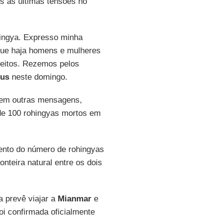
ós as últimas tensões no
ohingya. Expresso minha
 que haja homens e mulheres
reitos. Rezemos pelos
lus
neste domingo.
ia em outras mensagens,
de 100 rohingyas mortos em
nto do número de rohingyas
ronteira natural entre os dois
a prevê viajar a
Mianmar
e
oi confirmada oficialmente