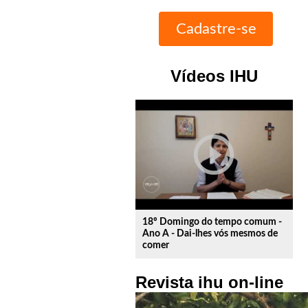
Vídeos IHU
play_circle_outline
18º Domingo do tempo comum -
Ano A - Dai-lhes vós mesmos de
comer
Revista ihu on-line