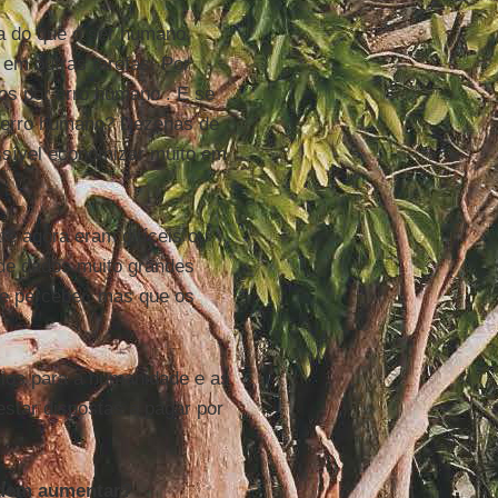
a do que o ser humano,
m outras tarefas. Por
os por erro humano . E se
o erro humano? Dezenas de
ossível economizar muito em
é agora eram difíceis ou
 de dados muito grandes
e perceber, mas que os
cios para a humanidade e as
star dispostas a pagar por
odem aumentar?