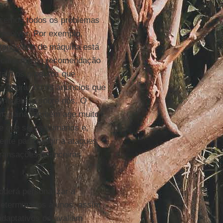
cemos todos os problemas
esolver. Por exemplo,
prendizado de máquina está
ecanismo de recomendação
tam os produtos que
comprar ou os anúncios que
influência sobre nós. O
máquina também age muito
e que seres humanos e,
lente para reagir a ataques
transações financeiras
derá personalizar a
eterminados alunos, assim
adaptativos os avaliam