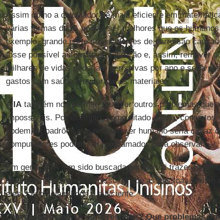
Assim como a calculadora é mais eficiente em matemátic
várias formas de
IA
podem ser melhores que os humanos e
exemplo, grande parte dos acidentes de carro são causad
fosse possível automatizar a direção e, assim, remover 
milhares de vidas poderiam ser salvas por ano e seria p
gastos com saúde e evitar danos materiais.
A
IA
também nos permite resolver outros problemas que at
impossíveis. Por exemplo, como citado acima, conjuntos
podem ter padrões que nenhum ser humano seria capaz d
computadores podem ser programados para observar.
Em geral, a
IA
tem sido buscada porque vai trazer benefí
empresas têm interesse nisso, já que as pessoas podem e
eles, caso sejam bons o suficiente.
Que problemas a IA pode resolver? Que problemas p