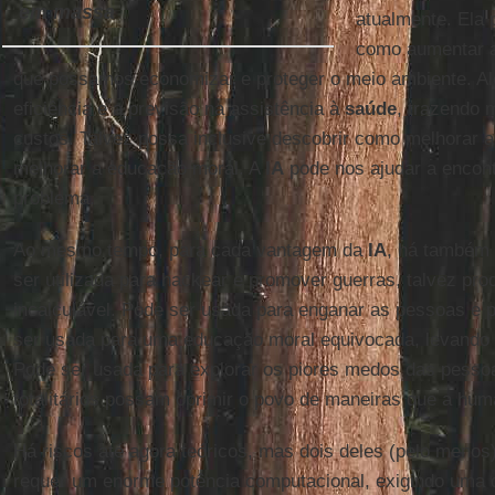
em massa
atualmente. Ela 
como aumentar a 
que possamos economizar e proteger o meio ambiente. Al
eficiência e a previsão na assistência à
saúde
, trazendo 
custos. Talvez possa inclusive descobrir como melhorar a
melhorar a educação moral. A
IA
pode nos ajudar a encon
problema.
Ao mesmo tempo, para cada vantagem da
IA
, há també
ser utilizada para hackear e promover guerras, talvez pr
incalculável. Pode ser usada para enganar as pessoas e 
ser usada para uma educação moral equivocada, levando a
Pode ser usada para explorar os piores medos das pesso
totalitários possam oprimir o povo de maneiras que a hu
Há riscos até agora teóricos, mas dois deles (pelo menos)
requer um enorme potência computacional, exigindo uma 