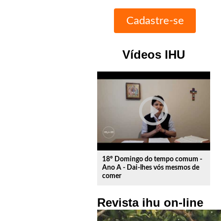
Vídeos IHU
play_circle_outline
18º Domingo do tempo comum -
Ano A - Dai-lhes vós mesmos de
comer
Revista ihu on-line