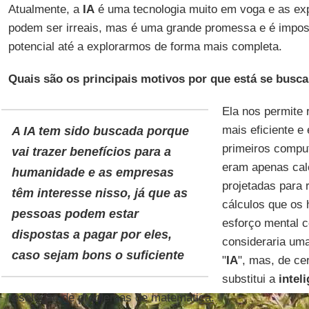
Atualmente, a
IA
é uma tecnologia muito em voga e as exp
podem ser irreais, mas é uma grande promessa e é impos
potencial até a explorarmos de forma mais completa.
Quais são os principais motivos por que está se busca
Ela nos permite 
mais eficiente e 
A IA tem sido buscada porque
primeiros compu
vai trazer benefícios para a
eram apenas cal
humanidade e as empresas
projetadas para 
têm interesse nisso, já que as
cálculos que os
pessoas podem estar
esforço mental 
dispostas a pagar por eles,
consideraria um
caso sejam bons o suficiente
"
IA
", mas, de cer
substitui a
intel
resolução de problemas de matemática.