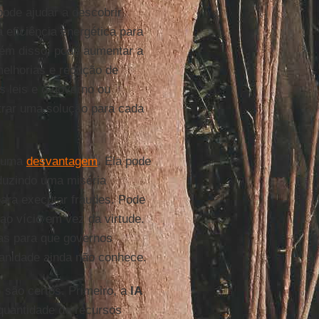
pode ajudar a descobrir
eficiência energética para
ém disso, pode aumentar a
melhorias e redução de
s leis e o governo ou
trar uma solução para cada
m uma
desvantagem
. Ela pode
oduzindo uma miséria
para executar fraudes. Pode
o vício em vez da virtude.
as para que governos
manidade ainda não conhece.
 são certos. Primeiro, a
IA
quantidade de recursos