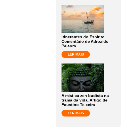
Itinerantes do Espírito.
Comentário de Adroaldo
Palaoro
LER MAIS
A mística zen budista na
trama da vida. Artigo de
Faustino Teixeira
LER MAIS