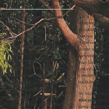
Ainda não conhe
que a
IA
poderá r
Há riscos até agora teóricos,
atualmente, o a
mas dois deles são certos.
envolvido em m
Primeiro, a IA requer um
que nos apresen
enorme potência
podemos querer 
computacional, exigindo uma
podem ter maior 
quantidade de recursos
aprendizado de 
energéticos que pode
mais rapidament
contribuir para a degradação
portanto, é exce
ambiental. Em segundo
cibernéticos ou 
fraudulentas.
lugar,ela contribuirá para
aumentar a desigualdade
No futuro, a
IA
po
social e para enriquecer os
educação
para d
ricos, causando desemprego
como os testes 