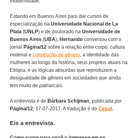
modernidade.
Estando em Buenos Aires para dar cursos de
especialização na
Universidade Nacional de La
Plata
(
UNLP
) e de doutorado na
Universidade de
Buenos Aires
(
UBA
),
Hernando
conversou com o
jornal
Página/12
sobre a relação entre corpo, cultura
material e
construção de gênero
, a identidade das
mulheres ao longo da história, seus projetos atuais na
Etiópia, e as lógicas absurdas que reproduzem a
desigualdade de gênero em sociedades que ainda
tem muito de patriarcais.
A entrevista é de
Bárbara Schijman
, publicada por
Página/12
, 17-07-2017. A tradução é do
Cepat
.
Eis a entrevista.
Como surge para você o interesse em se