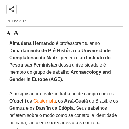
share
19 Julho 2017
Almudena Hernando
é professora titular no
Departamento de Pré-História
da
Universidade
Complutense de Madri
, pertence ao
Instituto de
Pesquisas Feministas
dessa universidade e é
membro do grupo de trabalho
Archaecology and
Gender in Europe
(
AGE
).
A pesquisadora realizou trabalho de campo com os
Q’eqchí
da
Guatemala
, os
Awá-Guajá
do Brasil, e os
Gumuz
e os
Dats’in
da
Etiópia
. Seus trabalhos
refletem sobre o modo como se constrói a identidade
humana, tanto em sociedades orais como na