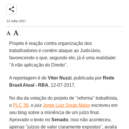
share
13 Julho 2017
Projeto é reação contra organização dos
trabalhadores e contém ataque ao Judiciário,
favorecendo o que, segundo ele, já é uma realidade:
"A não aplicação do Direito".
A reportagem é de
Vitor Nuzzi
,
publicada por
Rede
Brasil Atual - RBA
, 12-07-2017.
No dia da votação do projeto de "reforma" trabalhista,
o
PLC 38
, o juiz
Jorge Luiz Souto Maior
escreveu em
seu blog sobre a iminência de um juízo final.
Aprovado o texto no
Senado
, isso não aconteceu,
apenas "juízos de valor claramente expostos", avalia