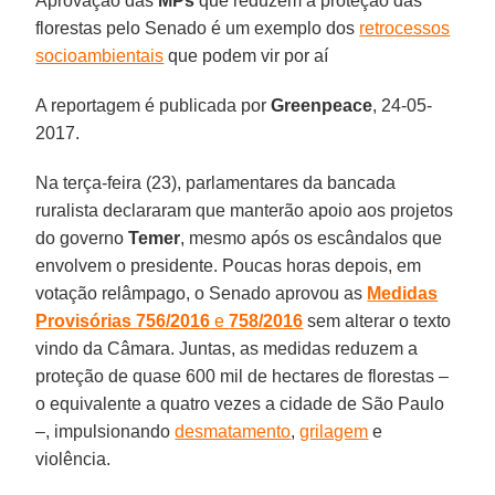
Aprovação das
MPs
que reduzem a proteção das
florestas pelo Senado é um exemplo dos
retrocessos
socioambientais
que podem vir por aí
A reportagem é publicada por
Greenpeace
, 24-05-
2017.
Na terça-feira (23), parlamentares da bancada
ruralista declararam que manterão apoio aos projetos
do governo
Temer
, mesmo após os escândalos que
envolvem o presidente. Poucas horas depois, em
votação relâmpago, o Senado aprovou as
Medidas
Provisórias 756/2016
e
758/2016
sem alterar o texto
vindo da Câmara. Juntas, as medidas reduzem a
proteção de quase 600 mil de hectares de florestas –
o equivalente a quatro vezes a cidade de São Paulo
–, impulsionando
desmatamento
,
grilagem
e
violência.