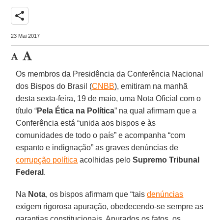
share
23 Mai 2017
Os membros da Presidência da Conferência Nacional
dos Bispos do Brasil (
CNBB
), emitiram na manhã
desta sexta-feira, 19 de maio, uma Nota Oficial com o
título “
Pela Ética na Política
” na qual afirmam que a
Conferência está “unida aos bispos e às
comunidades de todo o país” e acompanha “com
espanto e indignação” as graves denúncias de
corrupção política
acolhidas pelo
Supremo Tribunal
Federal
.
Na
Nota
, os bispos afirmam que “tais
denúncias
exigem rigorosa apuração, obedecendo-se sempre as
garantias constitucionais. Apurados os fatos, os