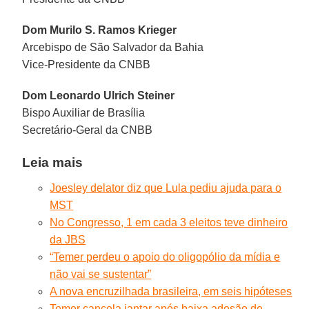
Dom Murilo S. Ramos Krieger
Arcebispo de São Salvador da Bahia
Vice-Presidente da CNBB
Dom Leonardo Ulrich Steiner
Bispo Auxiliar de Brasília
Secretário-Geral da CNBB
Leia mais
Joesley delator diz que Lula pediu ajuda para o
MST
No Congresso, 1 em cada 3 eleitos teve dinheiro
da JBS
“Temer perdeu o apoio do oligopólio da mídia e
não vai se sustentar”
A nova encruzilhada brasileira, em seis hipóteses
Temer cancela jantar após baixa adesão de