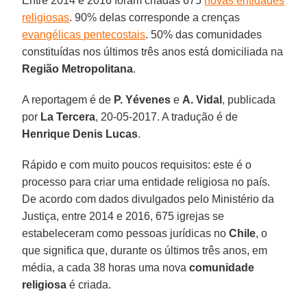
Entre 2014 e 2016 foram criadas 675
novas entidades
religiosas
. 90% delas corresponde a crenças
evangélicas pentecostais
. 50% das comunidades
constituídas nos últimos três anos está domiciliada na
Região Metropolitana
.
A reportagem é de
P. Yévenes
e
A. Vidal
, publicada
por
La Tercera
, 20-05-2017. A tradução é de
Henrique Denis Lucas
.
Rápido e com muito poucos requisitos: este é o
processo para criar uma entidade religiosa no país.
De acordo com dados divulgados pelo Ministério da
Justiça, entre 2014 e 2016, 675 igrejas se
estabeleceram como pessoas jurídicas no
Chile
, o
que significa que, durante os últimos três anos, em
média, a cada 38 horas uma nova
comunidade
religiosa
é criada.