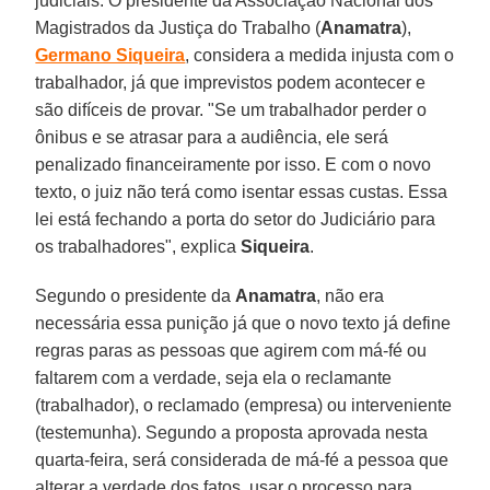
judiciais. O presidente da Associação Nacional dos
Magistrados da Justiça do Trabalho (
Anamatra
),
Germano Siqueira
, considera a medida injusta com o
trabalhador, já que imprevistos podem acontecer e
são difíceis de provar. "Se um trabalhador perder o
ônibus e se atrasar para a audiência, ele será
penalizado financeiramente por isso. E com o novo
texto, o juiz não terá como isentar essas custas. Essa
lei está fechando a porta do setor do Judiciário para
os trabalhadores", explica
Siqueira
.
Segundo o presidente da
Anamatra
, não era
necessária essa punição já que o novo texto já define
regras paras as pessoas que agirem com má-fé ou
faltarem com a verdade, seja ela o reclamante
(trabalhador), o reclamado (empresa) ou interveniente
(testemunha). Segundo a proposta aprovada nesta
quarta-feira, será considerada de má-fé a pessoa que
alterar a verdade dos fatos, usar o processo para