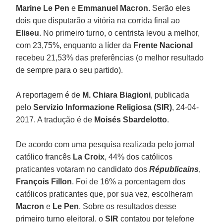
Marine Le Pen
e
Emmanuel Macron
. Serão eles
dois que disputarão a vitória na corrida final ao
Eliseu
. No primeiro turno, o centrista levou a melhor,
com 23,75%, enquanto a líder da
Frente Nacional
recebeu 21,53% das preferências (o melhor resultado
de sempre para o seu partido).
A reportagem é de
M. Chiara Biagioni
, publicada
pelo
Servizio Informazione Religiosa (SIR)
, 24-04-
2017. A tradução é de
Moisés Sbardelotto
.
De acordo com uma pesquisa realizada pelo jornal
católico francês
La Croix
, 44% dos católicos
praticantes votaram no candidato dos
Républicains
,
François Fillon
. Foi de 16% a porcentagem dos
católicos praticantes que, por sua vez, escolheram
Macron
e
Le Pen
. Sobre os resultados desse
primeiro turno eleitoral, o
SIR
contatou por telefone