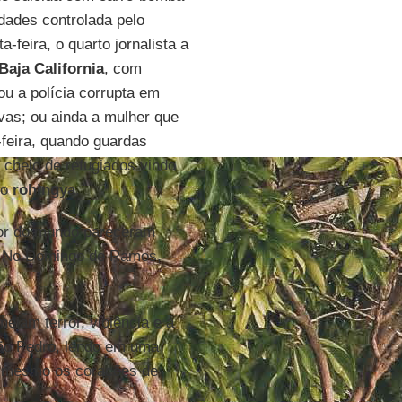
idades controlada pelo
ta-feira, o quarto jornalista a
Baja California
, com
ou a polícia corrupta em
ivas; ou ainda a mulher que
-feira, quando guardas
 cheio de refugiados vindo
do
rohingya
.
dor do mundo pareceram
 No Domingo de Ramos,
iam terror, violência e a
São Pedro, lendo em uma
té mesmo os corações de