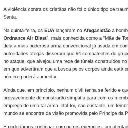
A violência contra os cristãos não foi o único tipo de tr
Santa.
Na quinta-feira, os
EUA
lançaram no
Afeganistão
a bomb
Ordnance Air Blast
”, mais conhecida como a “Mãe de To
dela a mais poderosa arma convencional já usada em co
autoridades afegãs disseram que 94 combatentes do gru
no ataque, que alvejou uma rede de túneis construídos n
em que advertiram que a busca pelos corpos ainda está 
número poderá aumentar.
Ainda que, em princípio, nenhum civil tenha se ferido e 
provavelmente demonstrarão simpatia para com os membr
emprego de uma tal arma letal foi, não obstante, um lembr
mundo se encontra da visão promovida pelo Príncipe da P
E poderíamos continuar com outros exemplos: um atenta