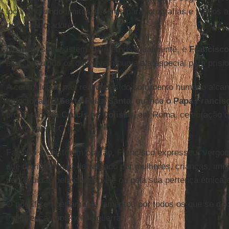
local, incluindo limites severos para fotografias e vídeos a
dos colaboradores.
Nesta prisão existem 70 internos atualmente, e
Francisco
eles, incluindo os que vivem numa ala especial para prisi
A centralidade nas realidades do sofrimento humano alc
emocional na
Sexta-Feira Santa
, quando o
Papa Francis
procissão
Via Crucis
no
Coliseu
, em Roma, celebração q
Cristo para a Cruz.
Falando a Cristo em oração, Francisco expressou “vergon
que diariamente é derramado por mulheres, crianças, imi
perseguidas pela cor da pele ou pela sua pertença étnica e
O pontífice abertamente lamentou por todos os que se dei
indiferença, violência e guerra.