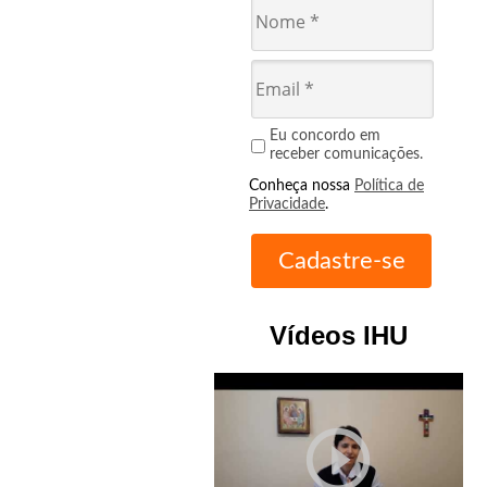
Eu concordo em
receber comunicações.
Conheça nossa
Política de
Privacidade
.
Vídeos IHU
play_circle_outline