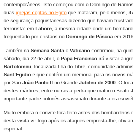
contemporâneos. Isto começou com o Domingo de Ramos
duas
igrejas coptas no Egito
que mataram, pelo menos, 47
de segurança paquistanesas dizendo que haviam frustrad
terrorista” em
Lahore
, a mesma cidade onde um bombarde
frequentado por cristãos no
Domingo de Páscoa
em 2016 
Também na
Semana Santa
o
Vaticano
confirmou, na quin
sábado, dia 22 de abril, o
Papa Francisco
irá visitar a ig
Bartolomeu
, localizada Ilha do Tibre, comunidade admini
Sant’Egidio
e que contém um memorial para os novos már
por São
João Paulo II
no Grande
Jubileu de 2000
. O loca
destes mártires, entre outras a pedra que matou o Beato
importante padre polonês assassinato durante a era soviét
Muito embora o convite fora feito antes dos bombardeios
desta visita vir logo após os ataques empresta-lhe, obvi
especial.