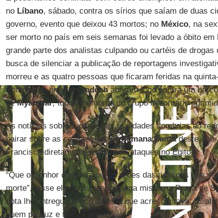
no
Líbano
, sábado, contra os sírios que saíam de duas c
governo, evento que deixou 43 mortos; no
México
, na sex
ser morto no país em seis semanas foi levado a óbito em
grande parte dos analistas culpando ou cartéis de drogas 
busca de silenciar a publicação de reportagens investigat
morreu e as quatro pessoas que ficaram feridas na quinta
fronteiriços em
Bangladesh
abriram fogo contra um barco
de
Myanmar
, todos membros do grupo minoritário oprimi
As notícias sobre todas estas realidades sombrias ao re
pairar sobre as celebrações da
Semana Santa
deste ano.
Francisco diretamente reagiu aos ataques no Egito.
“Que o Senhor converta os corações das pessoas que seme
morte”, disse ele após celebrar uma missa na Praça de 
nota lhe entregue pouco antes e que acrescentava: “E a
quem produz e trafica armas”.