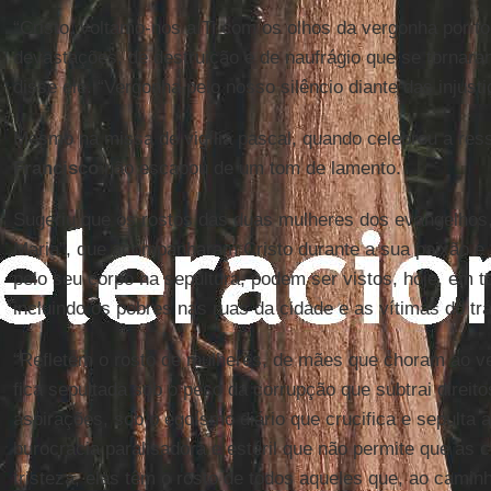
“Cristo, voltamo-nos a Ti com os olhos da vergonha por t
devastações, de destruição e de naufrágio que se tornara
disse ele. “Vergonha pelo nosso silêncio diante das injusti
Mesmo na missa de vigília pascal, quando celebrou a ress
Francisco
não escapou de um tom de lamento.
Sugeriu que os rostos das duas mulheres dos evangelhos
Maria”, que acompanharam Cristo durante a sua paixão e 
pelo seu corpo na sepultura, podem ser vistos, hoje, em 
incluindo os pobres nas ruas da cidade e as vítimas do tr
“Refletem o rosto de mulheres, de mães que choram ao ver
fica sepultada sob o peso da corrupção que subtrai direito
aspirações, sob o egoísmo diário que crucifica e sepulta 
burocracia paralisadora e estéril que não permite que as
tristeza, elas têm o rosto de todos aqueles que, ao camin