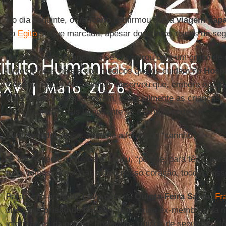
No dia seguinte, o
Vaticano
confirmou que a
viagem papa
ao
Egito
, segue marcada, apesar dos claros riscos de se
Na terça-feira,
Francisco
se encontrou com um grupo de c
junto de seus pais e dos médicos que os cuidam no
Hospi
Gesù
de Roma. Na ocasião, observou que, embora o traba
trate de pessoas que sofrem, especialmente as crianças, 
que o remédio mais importante só a família pode dar”.
Este remédio, disse, assume a forma do “carinho”.
“É um remédio muito caro”, falou, “porque, para tê-lo, para 
tudo, temos de colocar todo o nosso coração, todo o noss
Para o rito anual do
Lava-pés
, na
Quinta-Feira Santa
,
Fr
direção à
prisão de Palian
o, que abriga ex-membros da má
informantes da polícia. Protocolos rígidos de segurança f