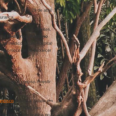
l
, nos dias 28 e 29 de abril
gurança.
rianças e jovens doentes,
tal Pediátrico Bambino
lho médico de um hospital
“há o risco de se esquecer
fazê-lo, é preciso investir
o amor”.
ancisco
cruzou a cidade em
fia e que, hoje, são
oram postos em prática no