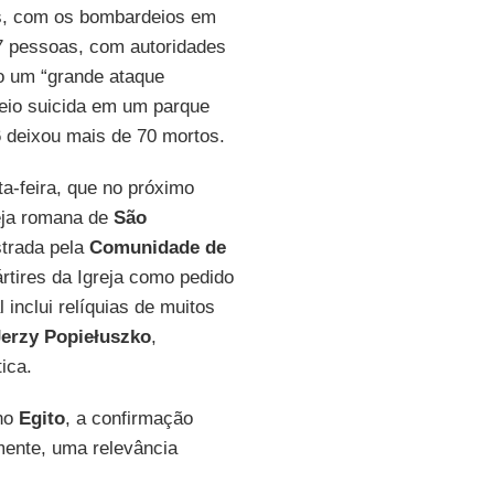
, com os bombardeios em
 pessoas, com autoridades
o um “grande ataque
io suicida em um parque
deixou mais de 70 mortos.
ta-feira, que no próximo
reja romana de
São
strada pela
Comunidade de
tires da Igreja como pedido
l inclui relíquias de muitos
Jerzy Popiełuszko
,
ica.
 no
Egito
, a confirmação
amente, uma relevância