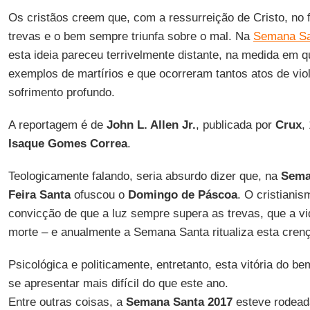
Os cristãos creem que, com a ressurreição de Cristo, no 
trevas e o bem sempre triunfa sobre o mal. Na
Semana Sa
esta ideia pareceu terrivelmente distante, na medida em 
exemplos de martírios e que ocorreram tantos atos de vi
sofrimento profundo.
A reportagem é de
John L. Allen Jr.
, publicada por
Crux
,
Isaque Gomes Correa
.
Teologicamente falando, seria absurdo dizer que, na
Sema
Feira Santa
ofuscou o
Domingo de Páscoa
. O cristiani
convicção de que a luz sempre supera as trevas, que a vi
morte – e anualmente a Semana Santa ritualiza esta cren
Psicológica e politicamente, entretanto, esta vitória do b
se apresentar mais difícil do que este ano.
Entre outras coisas, a
Semana Santa 2017
esteve rodeada