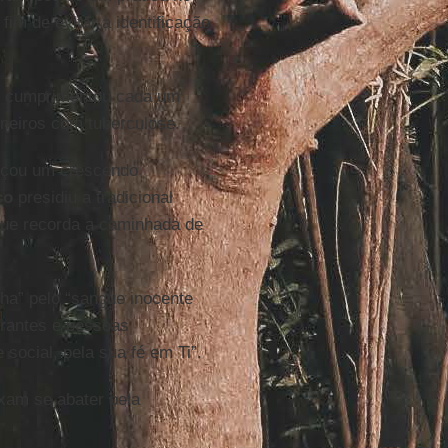
 fim de evitar a identificação
cumprimentou cada um
oneiros com tuberculose.
ançou um crescendo
co
presidiu a tradicional
ue recorda a caminhada de
ha” pelo “sangue inocente
grantes e pessoas
 social, pela sua fé em Ti”.
xam se abater pela