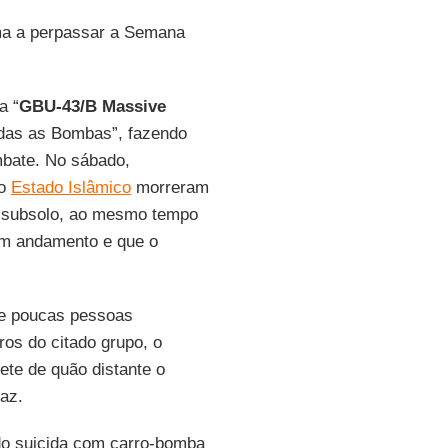
auma a perpassar a Semana
a “
GBU-43/B Massive
das as Bombas”, fazendo
mbate. No sábado,
po
Estado Islâmico
morreram
o subsolo, ao mesmo tempo
em andamento e que o
que poucas pessoas
os do citado grupo, o
ete de quão distante o
az.
do suicida com carro-bomba