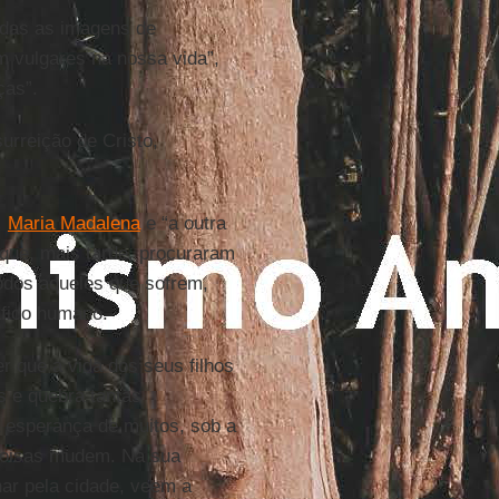
odas as imagens de
m vulgares na nossa vida”,
ças”.
urreição de Cristo,
,
Maria Madalena
e “a outra
que, mais tarde, procuraram
todos aqueles que sofrem,
áfico humano.
 que a vida dos seus filhos
s e quebra tantas
a esperança de muitos, sob a
 coisas mudem. Na sua
har pela cidade, veem a