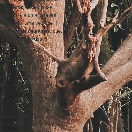
de da formação da classe
acional vivia uma fase em
oletarizado, uma vez que
rabalhadores migrantes, que,
 antigo trabalho dos
erindo marginalmente, ou
dade, ela identificou
ada uma série de medidas do
Dois Terços
, que obrigou as
al e, dessa forma, reduzir
veio do campo, nascida e
 e seus valores, trazidos do
ralismo apresentava naquele
e eleito por representantes