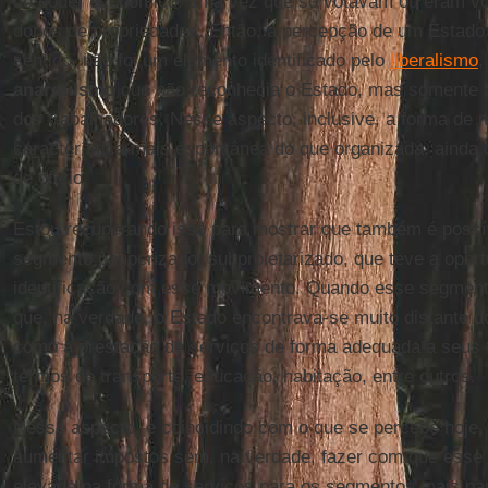
do poder econômico, uma vez que só votavam ou eram vo
donos de propriedades. Então, a percepção de um Estado
sentido, não foi um elemento identificado pelo
liberalismo
,
anarquismo
que não reconhecia o Estado, mas somente a
dos trabalhadores. Nesse aspecto, inclusive, a forma de 
característica mais espontânea do que organizada, ainda 
de ofício.
Estou recuperando isso para mostrar que também é possí
segmento pauperizado, subproletarizado, que teve a opor
identificação com esse movimento. Quando esse segment
que, na verdade, o Estado encontrava-se muito distante d
como a prestação de serviços de forma adequada a seus 
termos de transporte, educação, habitação, entre outros.
Nesse aspecto, e coincidindo com o que se percebe hoje,
aumentar impostos sem, na verdade, fazer com que esse g
elevado na forma de serviços para os segmentos mais pa