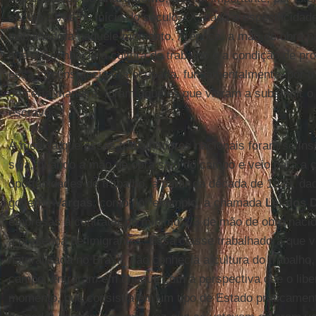
século XIX e no início do século XX, dada a especificida
trabalhadora naquele momento. À época, a mão de obra n
que desconhecia a cultura do trabalho e a condição de pr
essa circunstância era ocupada, fundamentalmente, por t
de certa maneira, foram aqueles que vieram a substituir o
escravos.
À medida que esses trabalhadores nacionais foram se ins
seja, quando a mão de obra saiu do campo e veio para a ci
oportunidades de trabalho, a partir da década de 1930, d
governo
Vargas
, como por exemplo, a chamada
Lei dos 
empresas a contratar no mínimo 2/3 de mão de obra nacion
a presença de imigrantes. Essa classe trabalhadora que 
naturalizada no Brasil, não conhecia a cultura do trabalho,
campo, entraram em choque com a perspectiva que o libe
momento, que consistia em um tipo de Estado praticament