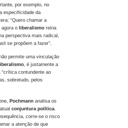
ortante, por exemplo, no
 a especificidade da
tera: “Quero chamar a
e agora o
liberalismo
reina
ma perspectiva mais radical,
sil se propõem a fazer”.
 não permite uma vinculação
liberalismo
, é justamente a
 “crítica contundente ao
as, sobretudo, pelos
fone,
Pochmann
analisa os
 atual
conjuntura política
.
nsequência, corre-se o risco
amar a atenção de que