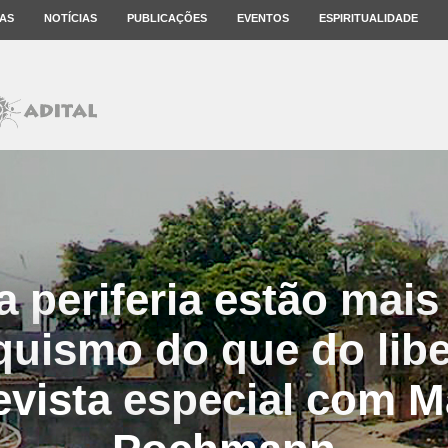
AS
NOTÍCIAS
PUBLICAÇÕES
EVENTOS
ESPIRITUALIDADE
a periferia estão mai
quismo do que do libe
evista especial com M