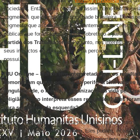
transformação não apenas na
estrutura produtiva
, mas um
sociedade. Então, essa pesquisa, assim como outras, visa
segmentos que compõem a sociedade brasileira. Em espec
segmento que ascendeu concomitantemente ao cresciment
públicas que foram formalizadas, sobretudo a partir dos g
Partido dos Trabalhadores
. Portanto, nos interessa con
seus impactos do ponto de vista da percepção e dos val
possui.
IHU On-Line – Muitos têm interpretado que os resulta
demonstram que as pessoas da periferia têm valores li
singularidade, o mérito, a organização da vida pelo trab
religião. Como interpreta esses resultados? Eles for
para segmentos da esquerda?
Marcio Pochmann –
Não está muito claro que os valores 
necessariamente, ao
liberalismo
. Eles podem, inclusive
manifestação do
anarquismo
, que foi importante, por ex