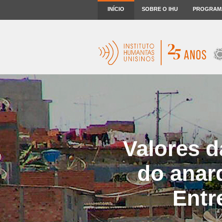
INÍCIO
SOBRE O IHU
PROGRAM
Valores d
do anar
Entr