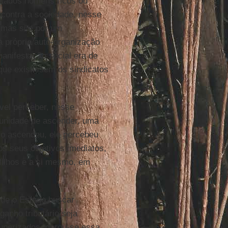
tados homens ricos ou
 contra a sociedade, nesse
 mas sim por um
 própria auto-organização
manifestação social era de
que existissem os sindicatos
vel perceber, nesse
tunidade de ascender, uma
o ascendeu, ele percebeu
os seus objetivos imediatos,
filhos e a si mesmo, em
 de o Estado buscar
anho tributário seja
uperizados, gerou-se essa