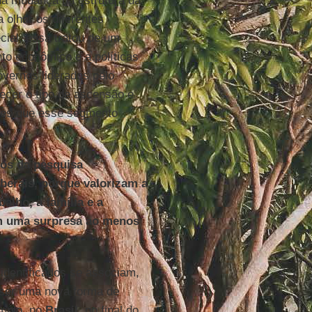
a mudança na estrutura da
 olhar os diferentes
ial, essa tratou de um
o econômico e a políticas
overnos liderados pelo
hecer o tipo de ascensão e
ores que esse segmento
dos da pesquisa
berais, porque valorizam a
alho, a família e a
am uma surpresa ao menos
identificados se associam,
, ser uma nova forma de
emplo, no
Brasil
, no final do