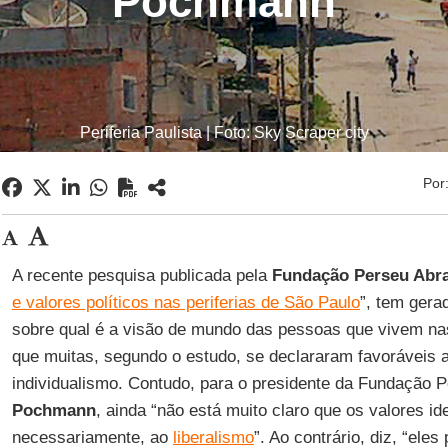
Pochmann
Periferia Paulista | Foto: Sky Scraper city
Por
A recente pesquisa publicada pela
Fundação Perseu Ab
e valores políticos nas periferias de São Paulo
”, tem gera
sobre qual é a visão de mundo das pessoas que vivem nas p
que muitas, segundo o estudo, se declararam favoráveis a
individualismo. Contudo, para o presidente da Fundação
Pochmann
, ainda “não está muito claro que os valores i
necessariamente, ao
liberalismo
”. Ao contrário, diz, “ele