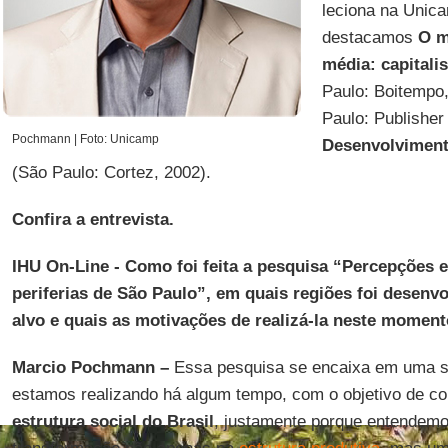
leciona na Unica
destacamos
O m
média: capitali
Paulo: Boitempo
Paulo: Publisher 
Pochmann | Foto: Unicamp
Desenvolvimento
(São Paulo: Cortez, 2002).
Confira a entrevista.
IHU On-Line - Como foi feita a pesquisa “Percepções e
periferias de São Paulo”, em quais regiões foi desenvol
alvo e quais as motivações de realizá-la neste momen
Marcio Pochmann –
Essa pesquisa se encaixa em uma sé
estamos realizando há algum tempo, com o objetivo de c
estrutura social do Brasil
, justamente porque entendem