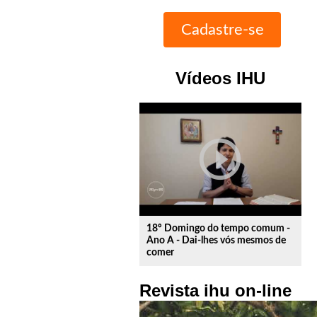
Vídeos IHU
play_circle_outline
18º Domingo do tempo comum -
Ano A - Dai-lhes vós mesmos de
comer
Revista ihu on-line