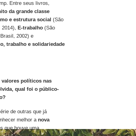
mp. Entre seus livros,
ito da grande classe
smo e estrutura social
(São
, 2014),
E-trabalho
(São
Brasil, 2002) e
, trabalho e solidariedade
 valores políticos nas
vida, qual foi o público-
to?
rie de outras que já
onhecer melhor a
nova
os que houve uma