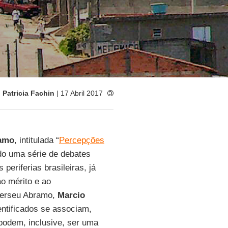
:
Patricia Fachin
| 17 Abril 2017
ramo
, intitulada “
Percepções
do uma série de debates
eriferias brasileiras, já
o mérito e ao
 Perseu Abramo,
Marcio
dentificados se associam,
s podem, inclusive, ser uma